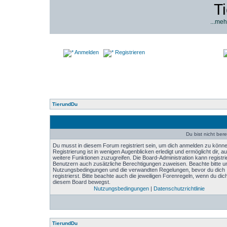
T
...meh
Anmelden
Registrieren
TierundDu
Du bist nicht bere
Du musst in diesem Forum registriert sein, um dich anmelden zu könne
Registrierung ist in wenigen Augenblicken erledigt und ermöglicht dir, au
weitere Funktionen zuzugreifen. Die Board-Administration kann registri
Benutzern auch zusätzliche Berechtigungen zuweisen. Beachte bitte u
Nutzungsbedingungen und die verwandten Regelungen, bevor du dich
registrierst. Bitte beachte auch die jeweiligen Forenregeln, wenn du dich
diesem Board bewegst.
Nutzungsbedingungen
|
Datenschutzrichtlinie
TierundDu