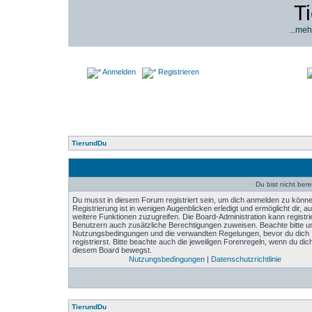
T
...meh
Anmelden
Registrieren
TierundDu
Du bist nicht bere
Du musst in diesem Forum registriert sein, um dich anmelden zu könne
Registrierung ist in wenigen Augenblicken erledigt und ermöglicht dir, au
weitere Funktionen zuzugreifen. Die Board-Administration kann registri
Benutzern auch zusätzliche Berechtigungen zuweisen. Beachte bitte u
Nutzungsbedingungen und die verwandten Regelungen, bevor du dich
registrierst. Bitte beachte auch die jeweiligen Forenregeln, wenn du dich
diesem Board bewegst.
Nutzungsbedingungen
|
Datenschutzrichtlinie
TierundDu