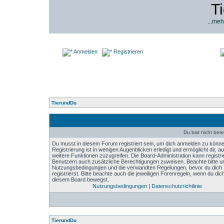
T
...meh
Anmelden
Registrieren
TierundDu
Du bist nicht bere
Du musst in diesem Forum registriert sein, um dich anmelden zu könne
Registrierung ist in wenigen Augenblicken erledigt und ermöglicht dir, au
weitere Funktionen zuzugreifen. Die Board-Administration kann registri
Benutzern auch zusätzliche Berechtigungen zuweisen. Beachte bitte u
Nutzungsbedingungen und die verwandten Regelungen, bevor du dich
registrierst. Bitte beachte auch die jeweiligen Forenregeln, wenn du dich
diesem Board bewegst.
Nutzungsbedingungen
|
Datenschutzrichtlinie
TierundDu