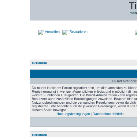
T
...meh
Anmelden
Registrieren
TierundDu
Du bist nicht bere
Du musst in diesem Forum registriert sein, um dich anmelden zu könne
Registrierung ist in wenigen Augenblicken erledigt und ermöglicht dir, au
weitere Funktionen zuzugreifen. Die Board-Administration kann registri
Benutzern auch zusätzliche Berechtigungen zuweisen. Beachte bitte u
Nutzungsbedingungen und die verwandten Regelungen, bevor du dich
registrierst. Bitte beachte auch die jeweiligen Forenregeln, wenn du dich
diesem Board bewegst.
Nutzungsbedingungen
|
Datenschutzrichtlinie
TierundDu