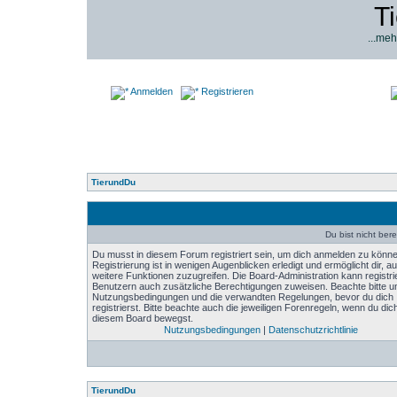
T
...meh
Anmelden
Registrieren
TierundDu
Du bist nicht bere
Du musst in diesem Forum registriert sein, um dich anmelden zu könne
Registrierung ist in wenigen Augenblicken erledigt und ermöglicht dir, au
weitere Funktionen zuzugreifen. Die Board-Administration kann registri
Benutzern auch zusätzliche Berechtigungen zuweisen. Beachte bitte u
Nutzungsbedingungen und die verwandten Regelungen, bevor du dich
registrierst. Bitte beachte auch die jeweiligen Forenregeln, wenn du dich
diesem Board bewegst.
Nutzungsbedingungen
|
Datenschutzrichtlinie
TierundDu