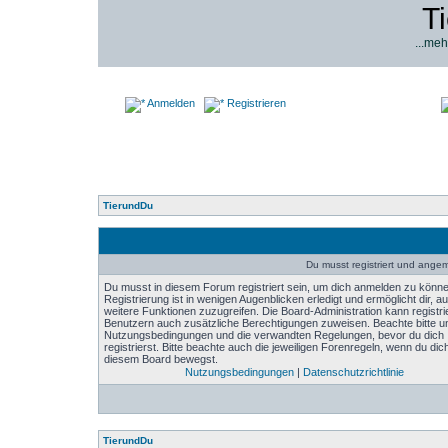
T
...meh
Anmelden
Registrieren
TierundDu
Du musst registriert und angeme
Du musst in diesem Forum registriert sein, um dich anmelden zu könne
Registrierung ist in wenigen Augenblicken erledigt und ermöglicht dir, au
weitere Funktionen zuzugreifen. Die Board-Administration kann registri
Benutzern auch zusätzliche Berechtigungen zuweisen. Beachte bitte u
Nutzungsbedingungen und die verwandten Regelungen, bevor du dich
registrierst. Bitte beachte auch die jeweiligen Forenregeln, wenn du dich
diesem Board bewegst.
Nutzungsbedingungen
|
Datenschutzrichtlinie
TierundDu