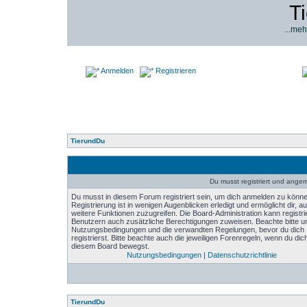
T
...meh
Anmelden
Registrieren
TierundDu
Du musst registriert und angeme
Du musst in diesem Forum registriert sein, um dich anmelden zu könne
Registrierung ist in wenigen Augenblicken erledigt und ermöglicht dir, au
weitere Funktionen zuzugreifen. Die Board-Administration kann registri
Benutzern auch zusätzliche Berechtigungen zuweisen. Beachte bitte u
Nutzungsbedingungen und die verwandten Regelungen, bevor du dich
registrierst. Bitte beachte auch die jeweiligen Forenregeln, wenn du dich
diesem Board bewegst.
Nutzungsbedingungen
|
Datenschutzrichtlinie
TierundDu