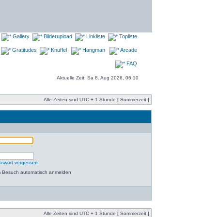
Gallery
Bilderupload
Linkliste
Topliste
Gratitudes
Knuffel
Hangman
Arcade
FAQ
Aktuelle Zeit: Sa 8. Aug 2026, 06:10
Alle Zeiten sind UTC + 1 Stunde [ Sommerzeit ]
sswort vergessen
m Besuch automatisch anmelden
Alle Zeiten sind UTC + 1 Stunde [ Sommerzeit ]