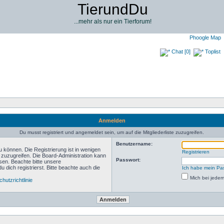
TierundDu
...mehr als nur ein Tierforum!
Phoogle Map
Chat [0]
Toplist
Anmelden
Du musst registriert und angemeldet sein, um auf die Mitgliederliste zuzugreifen.
Benutzername:
 können. Die Registrierung ist in wenigen
Registrieren
n zuzugreifen. Die Board-Administration kann
Passwort:
sen. Beachte bitte unsere
ich registrierst. Bitte beachte auch die
Ich habe mein Pa
Mich bei jede
hutzrichtlinie