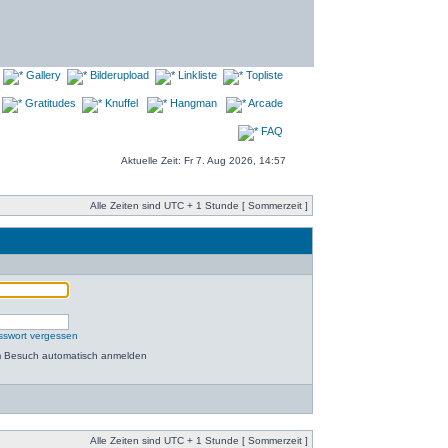
Gallery
Bilderupload
Linkliste
Topliste
Gratitudes
Knuffel
Hangman
Arcade
FAQ
Aktuelle Zeit: Fr 7. Aug 2026, 14:57
Alle Zeiten sind UTC + 1 Stunde [ Sommerzeit ]
sswort vergessen
m Besuch automatisch anmelden
Alle Zeiten sind UTC + 1 Stunde [ Sommerzeit ]