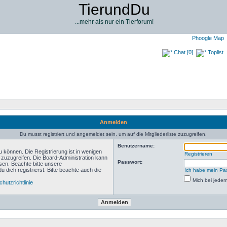
TierundDu
...mehr als nur ein Tierforum!
Phoogle Map
Chat [0]
Toplist
Anmelden
Du musst registriert und angemeldet sein, um auf die Mitgliederliste zuzugreifen.
Benutzername:
 können. Die Registrierung ist in wenigen
Registrieren
n zuzugreifen. Die Board-Administration kann
Passwort:
sen. Beachte bitte unsere
ich registrierst. Bitte beachte auch die
Ich habe mein Pa
Mich bei jede
hutzrichtlinie