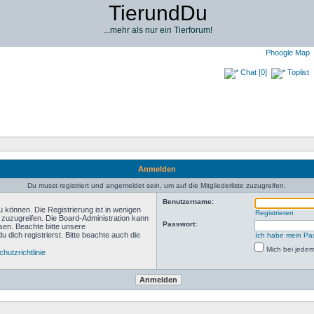
TierundDu
...mehr als nur ein Tierforum!
Phoogle Map
Chat [0]
Toplist
Anmelden
Du musst registriert und angemeldet sein, um auf die Mitgliederliste zuzugreifen.
Benutzername:
 können. Die Registrierung ist in wenigen
Registrieren
n zuzugreifen. Die Board-Administration kann
Passwort:
sen. Beachte bitte unsere
ich registrierst. Bitte beachte auch die
Ich habe mein Pa
Mich bei jede
hutzrichtlinie