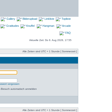
Gallery
Bilderupload
Linkliste
Topliste
Gratitudes
Knuffel
Hangman
Arcade
FAQ
Aktuelle Zeit: Do 6. Aug 2026, 17:55
Alle Zeiten sind UTC + 1 Stunde [ Sommerzeit ]
sswort vergessen
m Besuch automatisch anmelden
Alle Zeiten sind UTC + 1 Stunde [ Sommerzeit ]