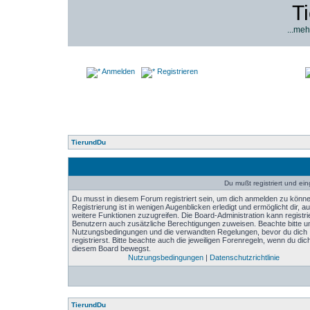
T
...meh
Anmelden
Registrieren
TierundDu
Du mußt registriert und ei
Du musst in diesem Forum registriert sein, um dich anmelden zu könne
Registrierung ist in wenigen Augenblicken erledigt und ermöglicht dir, au
weitere Funktionen zuzugreifen. Die Board-Administration kann registri
Benutzern auch zusätzliche Berechtigungen zuweisen. Beachte bitte u
Nutzungsbedingungen und die verwandten Regelungen, bevor du dich
registrierst. Bitte beachte auch die jeweiligen Forenregeln, wenn du dich
diesem Board bewegst.
Nutzungsbedingungen
|
Datenschutzrichtlinie
TierundDu