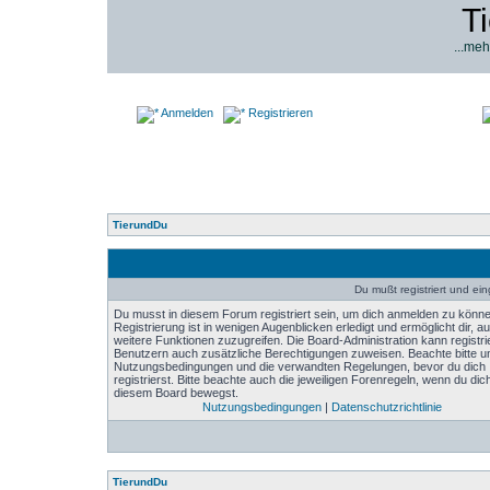
T
...meh
Anmelden
Registrieren
TierundDu
Du mußt registriert und ei
Du musst in diesem Forum registriert sein, um dich anmelden zu könne
Registrierung ist in wenigen Augenblicken erledigt und ermöglicht dir, au
weitere Funktionen zuzugreifen. Die Board-Administration kann registri
Benutzern auch zusätzliche Berechtigungen zuweisen. Beachte bitte u
Nutzungsbedingungen und die verwandten Regelungen, bevor du dich
registrierst. Bitte beachte auch die jeweiligen Forenregeln, wenn du dich
diesem Board bewegst.
Nutzungsbedingungen
|
Datenschutzrichtlinie
TierundDu