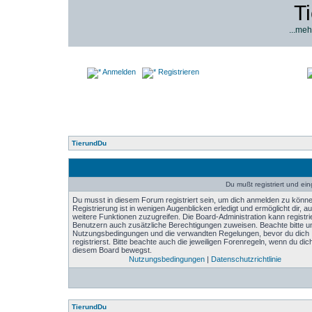
T
...meh
Anmelden
Registrieren
TierundDu
Du mußt registriert und ei
Du musst in diesem Forum registriert sein, um dich anmelden zu könne
Registrierung ist in wenigen Augenblicken erledigt und ermöglicht dir, au
weitere Funktionen zuzugreifen. Die Board-Administration kann registri
Benutzern auch zusätzliche Berechtigungen zuweisen. Beachte bitte u
Nutzungsbedingungen und die verwandten Regelungen, bevor du dich
registrierst. Bitte beachte auch die jeweiligen Forenregeln, wenn du dich
diesem Board bewegst.
Nutzungsbedingungen
|
Datenschutzrichtlinie
TierundDu