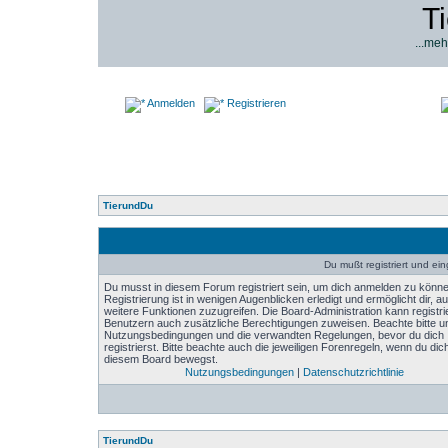
T
...meh
Anmelden
Registrieren
TierundDu
Du mußt registriert und ei
Du musst in diesem Forum registriert sein, um dich anmelden zu könne
Registrierung ist in wenigen Augenblicken erledigt und ermöglicht dir, au
weitere Funktionen zuzugreifen. Die Board-Administration kann registri
Benutzern auch zusätzliche Berechtigungen zuweisen. Beachte bitte u
Nutzungsbedingungen und die verwandten Regelungen, bevor du dich
registrierst. Bitte beachte auch die jeweiligen Forenregeln, wenn du dich
diesem Board bewegst.
Nutzungsbedingungen
|
Datenschutzrichtlinie
TierundDu