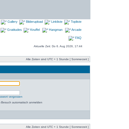
Gallery
Bilderupload
Linkliste
Topliste
Gratitudes
Knuffel
Hangman
Arcade
FAQ
Aktuelle Zeit: Do 6. Aug 2026, 17:44
Alle Zeiten sind UTC + 1 Stunde [ Sommerzeit ]
sswort vergessen
m Besuch automatisch anmelden
Alle Zeiten sind UTC + 1 Stunde [ Sommerzeit ]