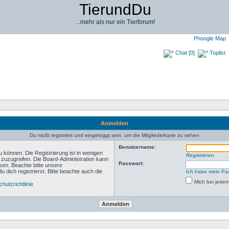
TierundDu
...mehr als nur ein Tierforum!
Phoogle Map
Chat [0]
Toplist
Anmelden
Du mußt registriert und eingeloggt sein, um die Mitgliederkarte zu sehen
Benutzername:
 können. Die Registrierung ist in wenigen
Registrieren
n zuzugreifen. Die Board-Administration kann
Passwort:
sen. Beachte bitte unsere
ich registrierst. Bitte beachte auch die
Ich habe mein Pa
Mich bei jede
hutzrichtlinie