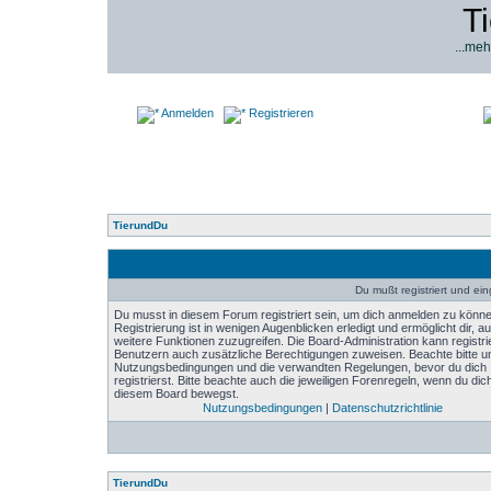
T
...meh
Anmelden
Registrieren
TierundDu
Du mußt registriert und ei
Du musst in diesem Forum registriert sein, um dich anmelden zu könne
Registrierung ist in wenigen Augenblicken erledigt und ermöglicht dir, au
weitere Funktionen zuzugreifen. Die Board-Administration kann registri
Benutzern auch zusätzliche Berechtigungen zuweisen. Beachte bitte u
Nutzungsbedingungen und die verwandten Regelungen, bevor du dich
registrierst. Bitte beachte auch die jeweiligen Forenregeln, wenn du dich
diesem Board bewegst.
Nutzungsbedingungen
|
Datenschutzrichtlinie
TierundDu