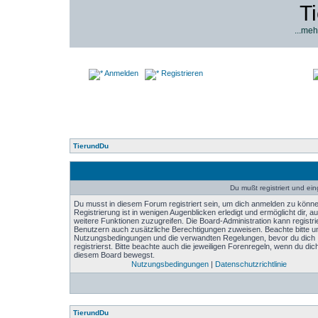
T
...meh
Anmelden
Registrieren
TierundDu
Du mußt registriert und ei
Du musst in diesem Forum registriert sein, um dich anmelden zu könne
Registrierung ist in wenigen Augenblicken erledigt und ermöglicht dir, au
weitere Funktionen zuzugreifen. Die Board-Administration kann registri
Benutzern auch zusätzliche Berechtigungen zuweisen. Beachte bitte u
Nutzungsbedingungen und die verwandten Regelungen, bevor du dich
registrierst. Bitte beachte auch die jeweiligen Forenregeln, wenn du dich
diesem Board bewegst.
Nutzungsbedingungen
|
Datenschutzrichtlinie
TierundDu