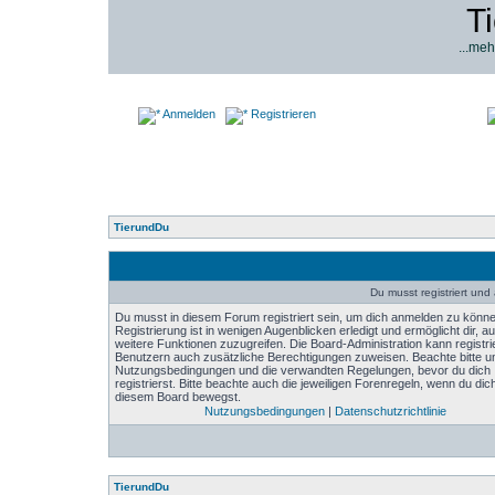
T
...meh
Anmelden
Registrieren
TierundDu
Du musst registriert un
Du musst in diesem Forum registriert sein, um dich anmelden zu könne
Registrierung ist in wenigen Augenblicken erledigt und ermöglicht dir, au
weitere Funktionen zuzugreifen. Die Board-Administration kann registri
Benutzern auch zusätzliche Berechtigungen zuweisen. Beachte bitte u
Nutzungsbedingungen und die verwandten Regelungen, bevor du dich
registrierst. Bitte beachte auch die jeweiligen Forenregeln, wenn du dich
diesem Board bewegst.
Nutzungsbedingungen
|
Datenschutzrichtlinie
TierundDu