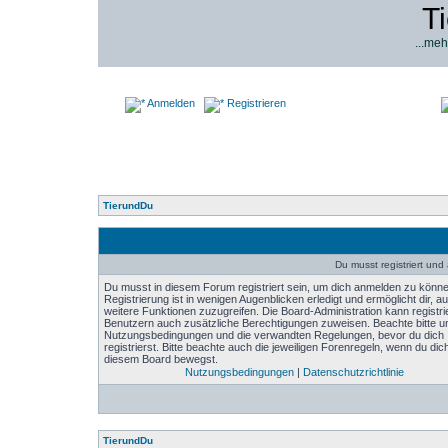
T
...meh
Anmelden
Registrieren
TierundDu
Du musst registriert un
Du musst in diesem Forum registriert sein, um dich anmelden zu könne
Registrierung ist in wenigen Augenblicken erledigt und ermöglicht dir, au
weitere Funktionen zuzugreifen. Die Board-Administration kann registri
Benutzern auch zusätzliche Berechtigungen zuweisen. Beachte bitte u
Nutzungsbedingungen und die verwandten Regelungen, bevor du dich
registrierst. Bitte beachte auch die jeweiligen Forenregeln, wenn du dich
diesem Board bewegst.
Nutzungsbedingungen
|
Datenschutzrichtlinie
TierundDu