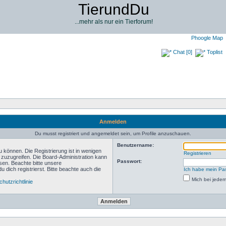
TierundDu
...mehr als nur ein Tierforum!
Phoogle Map
Chat [0]
Toplist
Anmelden
Du musst registriert und angemeldet sein, um Profile anzuschauen.
Benutzername:
 können. Die Registrierung ist in wenigen
Registrieren
n zuzugreifen. Die Board-Administration kann
Passwort:
sen. Beachte bitte unsere
ich registrierst. Bitte beachte auch die
Ich habe mein Pa
Mich bei jede
hutzrichtlinie