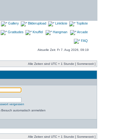
Gallery
Bilderupload
Linkliste
Topliste
Gratitudes
Knuffel
Hangman
Arcade
FAQ
Aktuelle Zeit: Fr 7. Aug 2026, 09:19
Alle Zeiten sind UTC + 1 Stunde [ Sommerzeit ]
sswort vergessen
m Besuch automatisch anmelden
Alle Zeiten sind UTC + 1 Stunde [ Sommerzeit ]