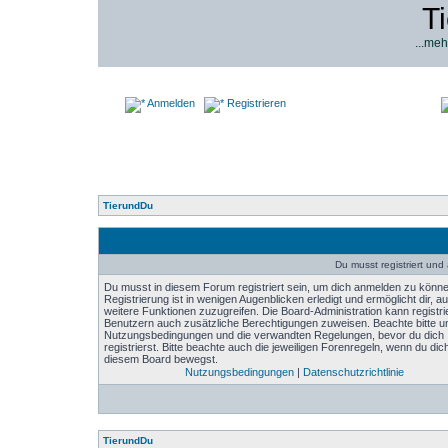
T
...meh
Anmelden
Registrieren
TierundDu
Du musst registriert un
Du musst in diesem Forum registriert sein, um dich anmelden zu könne
Registrierung ist in wenigen Augenblicken erledigt und ermöglicht dir, au
weitere Funktionen zuzugreifen. Die Board-Administration kann registri
Benutzern auch zusätzliche Berechtigungen zuweisen. Beachte bitte u
Nutzungsbedingungen und die verwandten Regelungen, bevor du dich
registrierst. Bitte beachte auch die jeweiligen Forenregeln, wenn du dich
diesem Board bewegst.
Nutzungsbedingungen
|
Datenschutzrichtlinie
TierundDu