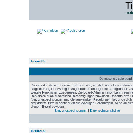
T
...meh
Anmelden
Registrieren
TierundDu
Du musst registriert un
Du musst in diesem Forum registriert sein, um dich anmelden zu könne
Registrierung ist in wenigen Augenblicken erledigt und ermöglicht dir, au
weitere Funktionen zuzugreifen. Die Board-Administration kann registri
Benutzern auch zusätzliche Berechtigungen zuweisen. Beachte bitte u
Nutzungsbedingungen und die verwandten Regelungen, bevor du dich
registrierst. Bitte beachte auch die jeweiligen Forenregeln, wenn du dich
diesem Board bewegst.
Nutzungsbedingungen
|
Datenschutzrichtlinie
TierundDu