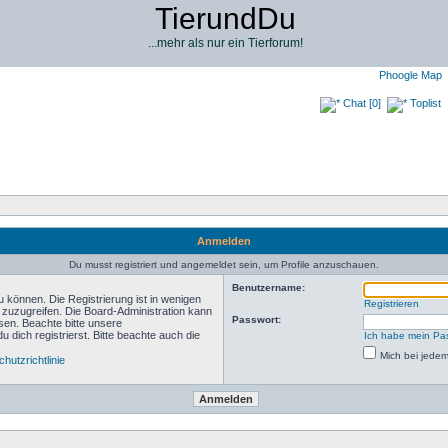
TierundDu
...mehr als nur ein Tierforum!
Phoogle Map
Chat [0]
Toplist
Anmelden
Du musst registriert und angemeldet sein, um Profile anzuschauen.
Benutzername:
 können. Die Registrierung ist in wenigen
Registrieren
n zuzugreifen. Die Board-Administration kann
Passwort:
sen. Beachte bitte unsere
ich registrierst. Bitte beachte auch die
Ich habe mein Pa
Mich bei jede
hutzrichtlinie