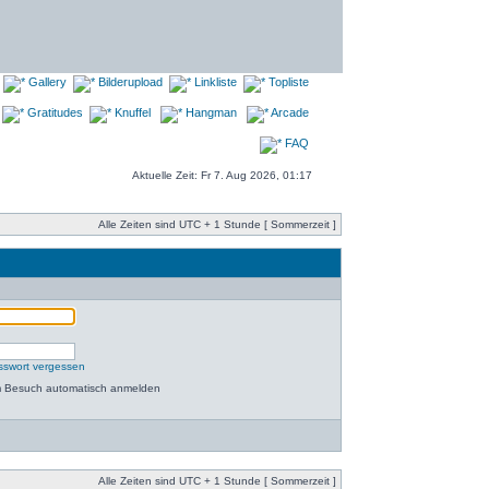
Gallery
Bilderupload
Linkliste
Topliste
Gratitudes
Knuffel
Hangman
Arcade
FAQ
Aktuelle Zeit: Fr 7. Aug 2026, 01:17
Alle Zeiten sind UTC + 1 Stunde [ Sommerzeit ]
sswort vergessen
m Besuch automatisch anmelden
Alle Zeiten sind UTC + 1 Stunde [ Sommerzeit ]