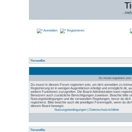
T
...meh
Anmelden
Registrieren
TierundDu
Du musst registriert un
Du musst in diesem Forum registriert sein, um dich anmelden zu könne
Registrierung ist in wenigen Augenblicken erledigt und ermöglicht dir, au
weitere Funktionen zuzugreifen. Die Board-Administration kann registri
Benutzern auch zusätzliche Berechtigungen zuweisen. Beachte bitte u
Nutzungsbedingungen und die verwandten Regelungen, bevor du dich
registrierst. Bitte beachte auch die jeweiligen Forenregeln, wenn du dich
diesem Board bewegst.
Nutzungsbedingungen
|
Datenschutzrichtlinie
TierundDu