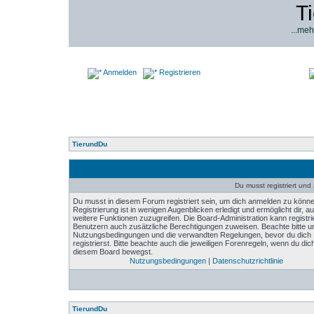
T
...meh
Anmelden
Registrieren
TierundDu
Du musst registriert un
Du musst in diesem Forum registriert sein, um dich anmelden zu könne
Registrierung ist in wenigen Augenblicken erledigt und ermöglicht dir, au
weitere Funktionen zuzugreifen. Die Board-Administration kann registri
Benutzern auch zusätzliche Berechtigungen zuweisen. Beachte bitte u
Nutzungsbedingungen und die verwandten Regelungen, bevor du dich
registrierst. Bitte beachte auch die jeweiligen Forenregeln, wenn du dich
diesem Board bewegst.
Nutzungsbedingungen
|
Datenschutzrichtlinie
TierundDu