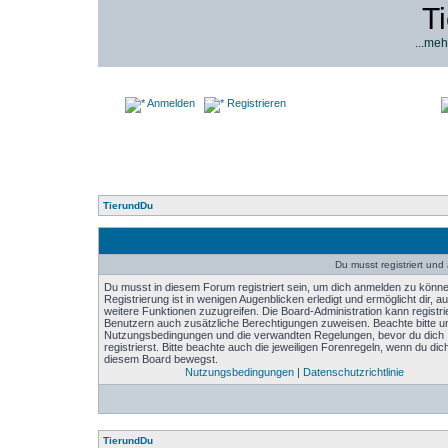
T
...meh
Anmelden
Registrieren
TierundDu
Du musst registriert un
Du musst in diesem Forum registriert sein, um dich anmelden zu könne
Registrierung ist in wenigen Augenblicken erledigt und ermöglicht dir, au
weitere Funktionen zuzugreifen. Die Board-Administration kann registri
Benutzern auch zusätzliche Berechtigungen zuweisen. Beachte bitte u
Nutzungsbedingungen und die verwandten Regelungen, bevor du dich
registrierst. Bitte beachte auch die jeweiligen Forenregeln, wenn du dich
diesem Board bewegst.
Nutzungsbedingungen
|
Datenschutzrichtlinie
TierundDu