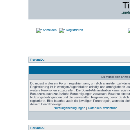
T
...meh
Anmelden
Registrieren
TierundDu
Du musst dich anmel
Du musst in diesem Forum registriert sein, um dich anmelden zu könne
Registrierung ist in wenigen Augenblicken erledigt und ermöglicht dir, au
weitere Funktionen zuzugreifen. Die Board-Administration kann registri
Benutzern auch zusätzliche Berechtigungen zuweisen. Beachte bitte u
Nutzungsbedingungen und die verwandten Regelungen, bevor du dich
registrierst. Bitte beachte auch die jeweiligen Forenregeln, wenn du dich
diesem Board bewegst.
Nutzungsbedingungen
|
Datenschutzrichtlinie
TierundDu