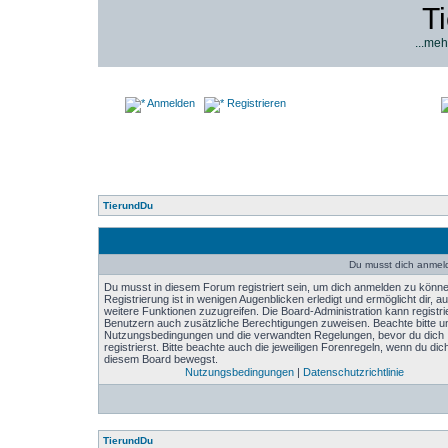
T
...meh
Anmelden
Registrieren
TierundDu
Du musst dich anmel
Du musst in diesem Forum registriert sein, um dich anmelden zu könne
Registrierung ist in wenigen Augenblicken erledigt und ermöglicht dir, au
weitere Funktionen zuzugreifen. Die Board-Administration kann registri
Benutzern auch zusätzliche Berechtigungen zuweisen. Beachte bitte u
Nutzungsbedingungen und die verwandten Regelungen, bevor du dich
registrierst. Bitte beachte auch die jeweiligen Forenregeln, wenn du dich
diesem Board bewegst.
Nutzungsbedingungen
|
Datenschutzrichtlinie
TierundDu