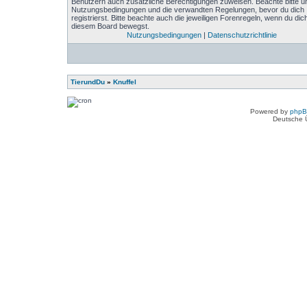
Benutzern auch zusätzliche Berechtigungen zuweisen. Beachte bitte u
Nutzungsbedingungen und die verwandten Regelungen, bevor du dich
registrierst. Bitte beachte auch die jeweiligen Forenregeln, wenn du dich
diesem Board bewegst.
Nutzungsbedingungen
|
Datenschutzrichtlinie
TierundDu
»
Knuffel
Powered by
php
Deutsche 