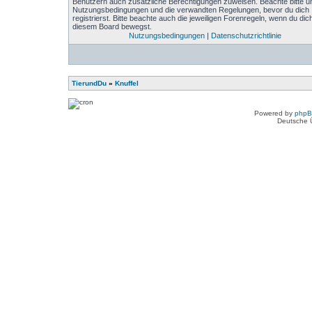
Benutzern auch zusätzliche Berechtigungen zuweisen. Beachte bitte u
Nutzungsbedingungen und die verwandten Regelungen, bevor du dich
registrierst. Bitte beachte auch die jeweiligen Forenregeln, wenn du dich
diesem Board bewegst.
Nutzungsbedingungen
|
Datenschutzrichtlinie
TierundDu
»
Knuffel
Powered by
php
Deutsche 