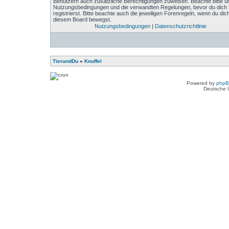
Benutzern auch zusätzliche Berechtigungen zuweisen. Beachte bitte u
Nutzungsbedingungen und die verwandten Regelungen, bevor du dich
registrierst. Bitte beachte auch die jeweiligen Forenregeln, wenn du dich
diesem Board bewegst.
Nutzungsbedingungen
|
Datenschutzrichtlinie
TierundDu
»
Knuffel
Powered by
php
Deutsche 