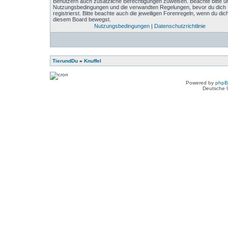
Benutzern auch zusätzliche Berechtigungen zuweisen. Beachte bitte u
Nutzungsbedingungen und die verwandten Regelungen, bevor du dich
registrierst. Bitte beachte auch die jeweiligen Forenregeln, wenn du dich
diesem Board bewegst.
Nutzungsbedingungen
|
Datenschutzrichtlinie
TierundDu
»
Knuffel
Powered by
php
Deutsche 