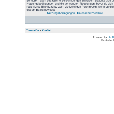
Benutzern auch zusätzliche Berechtigungen zuweisen. Beachte bitte u
Nutzungsbedingungen und die verwandten Regelungen, bevor du dich
registrierst. Bitte beachte auch die jeweiligen Forenregeln, wenn du dich
diesem Board bewegst.
Nutzungsbedingungen
|
Datenschutzrichtlinie
TierundDu
»
Knuffel
Powered by
php
Deutsche 