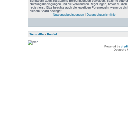
Benutzern auch zusätzliche Berechtigungen zuweisen. Beachte bitte u
Nutzungsbedingungen und die verwandten Regelungen, bevor du dich
registrierst. Bitte beachte auch die jeweiligen Forenregeln, wenn du dich
diesem Board bewegst.
Nutzungsbedingungen
|
Datenschutzrichtlinie
TierundDu
»
Knuffel
Powered by
php
Deutsche 