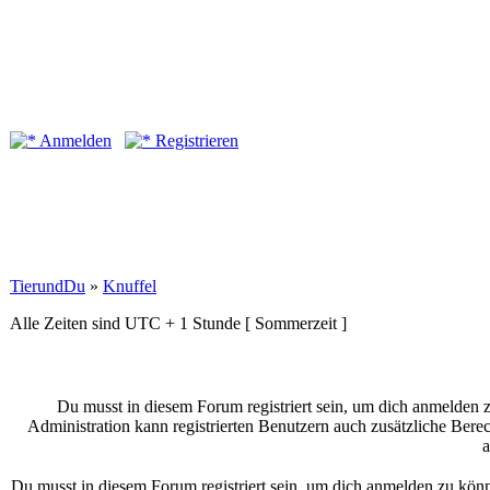
Anmelden
Registrieren
TierundDu
»
Knuffel
Alle Zeiten sind UTC + 1 Stunde [ Sommerzeit ]
Du musst in diesem Forum registriert sein, um dich anmelden z
Administration kann registrierten Benutzern auch zusätzliche Bere
a
Du musst in diesem Forum registriert sein, um dich anmelden zu könne