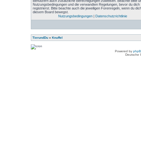
Benutzern auch zusätzliche Berechtigungen zuweisen. Beachte bitte u
Nutzungsbedingungen und die verwandten Regelungen, bevor du dich
registrierst. Bitte beachte auch die jeweiligen Forenregeln, wenn du dich
diesem Board bewegst.
Nutzungsbedingungen
|
Datenschutzrichtlinie
TierundDu
»
Knuffel
Powered by
php
Deutsche 