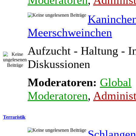
Moderatoren
,
Administ
Kaninche
Meerschweinchen
Aufzucht - Haltung - In
Diskussionen
Moderatoren:
Global
Moderatoren
,
Administ
Terraristik
Schlange