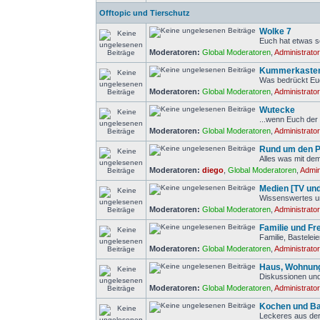
Offtopic und Tierschutz
Wolke 7
Euch hat etwas so
Moderatoren:
Global Moderatoren
,
Administrato
Kummerkaste
Was bedrückt Eu
Moderatoren:
Global Moderatoren
,
Administrato
Wutecke
...wenn Euch der 
Moderatoren:
Global Moderatoren
,
Administrato
Rund um den 
Alles was mit de
Moderatoren:
diego
,
Global Moderatoren
,
Admin
Medien [TV un
Wissenswertes u
Moderatoren:
Global Moderatoren
,
Administrato
Familie und Fre
Familie, Bastele
Moderatoren:
Global Moderatoren
,
Administrato
Haus, Wohnung
Diskussionen und
Moderatoren:
Global Moderatoren
,
Administrato
Kochen und B
Leckeres aus der