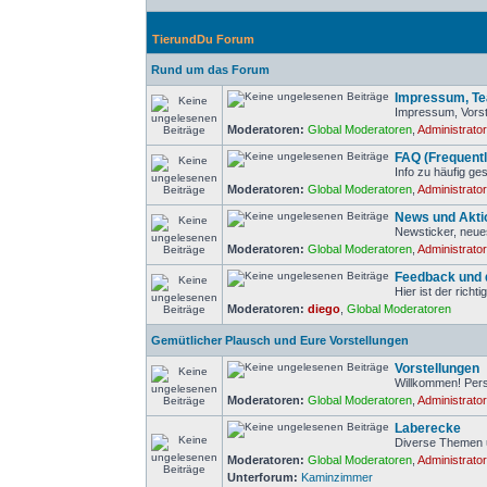
TierundDu Forum
Rund um das Forum
Impressum, Tea
Impressum, Vorst
Moderatoren:
Global Moderatoren
,
Administrato
FAQ (Frequent
Info zu häufig ge
Moderatoren:
Global Moderatoren
,
Administrato
News und Akti
Newsticker, neue
Moderatoren:
Global Moderatoren
,
Administrato
Feedback und d
Hier ist der rich
Moderatoren:
diego
,
Global Moderatoren
Gemütlicher Plausch und Eure Vorstellungen
Vorstellungen
Willkommen! Pers
Moderatoren:
Global Moderatoren
,
Administrato
Laberecke
Diverse Themen 
Moderatoren:
Global Moderatoren
,
Administrato
Unterforum:
Kaminzimmer