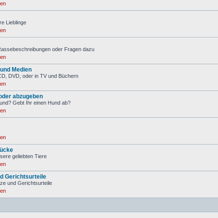
ren
re Lieblinge
ren
 Rassebeschreibungen oder Fragen dazu
ren
 und Medien
CD, DVD, oder in TV und Büchern
ren
oder abzugeben
Hund? Gebt Ihr einen Hund ab?
ren
ren
ücke
sere geliebten Tiere
ren
d Gerichtsurteile
tze und Gerichtsurteile
ren