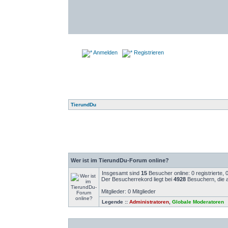
Anmelden
Registrieren
TierundDu
Wer ist im TierundDu-Forum online?
Insgesamt sind
15
Besucher online: 0 registrierte,
Der Besucherrekord liegt bei
4928
Besuchern, die a
Mitglieder: 0 Mitglieder
Legende ::
Administratoren
,
Globale Moderatoren