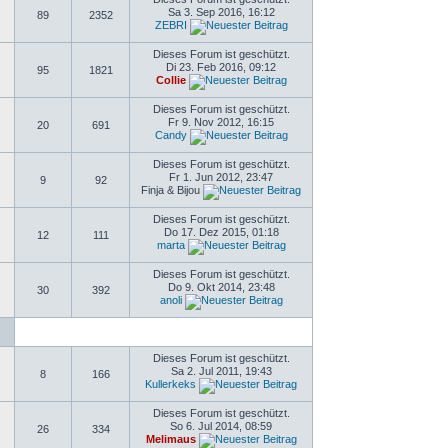
Sa 3. Sep 2016, 16:12
89
2352
ZEBRI
Dieses Forum ist geschützt.
Di 23. Feb 2016, 09:12
95
1821
Collie
Dieses Forum ist geschützt.
Fr 9. Nov 2012, 16:15
20
691
Candy
Dieses Forum ist geschützt.
Fr 1. Jun 2012, 23:47
9
92
Finja & Bijou
Dieses Forum ist geschützt.
Do 17. Dez 2015, 01:18
12
111
marta
Dieses Forum ist geschützt.
Do 9. Okt 2014, 23:48
30
392
anoli
Dieses Forum ist geschützt.
Sa 2. Jul 2011, 19:43
8
166
Kullerkeks
Dieses Forum ist geschützt.
So 6. Jul 2014, 08:59
26
334
Melimaus