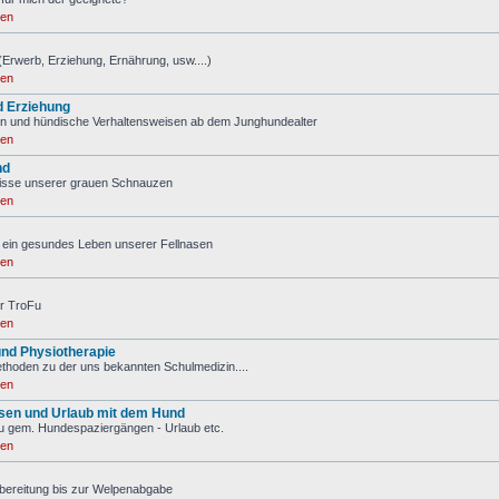
ren
(Erwerb, Erziehung, Ernährung, usw....)
ren
d Erziehung
n und hündische Verhaltensweisen ab dem Junghundealter
ren
nd
nisse unserer grauen Schnauzen
ren
ür ein gesundes Leben unserer Fellnasen
ren
r TroFu
ren
nd Physiotherapie
ethoden zu der uns bekannten Schulmedizin....
ren
isen und Urlaub mit dem Hund
u gem. Hundespaziergängen - Urlaub etc.
ren
bereitung bis zur Welpenabgabe