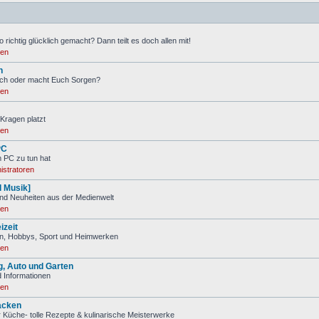
 richtig glücklich gemacht? Dann teilt es doch allen mit!
ren
n
ch oder macht Euch Sorgen?
ren
Kragen platzt
ren
PC
m PC zu tun hat
istratoren
d Musik]
nd Neuheiten aus der Medienwelt
ren
izeit
ien, Hobbys, Sport und Heimwerken
ren
, Auto und Garten
 Informationen
ren
acken
 Küche- tolle Rezepte & kulinarische Meisterwerke