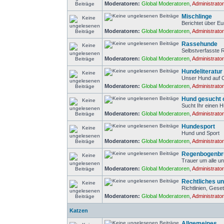
Moderatoren:
Global Moderatoren
,
Administrato
Mischlinge
Berichtet über Eu
Moderatoren:
Global Moderatoren
,
Administrato
Rassehunde
Selbstverfasste
Moderatoren:
Global Moderatoren
,
Administrato
Hundeliteratur
Unser Hund auf 
Moderatoren:
Global Moderatoren
,
Administrato
Hund gesucht 
Sucht Ihr einen 
Moderatoren:
Global Moderatoren
,
Administrato
Hundesport
Hund und Sport
Moderatoren:
Global Moderatoren
,
Administrato
Regenbogenbr
Trauer um alle un
Moderatoren:
Global Moderatoren
,
Administrato
Rechtliches un
Richtlinien, Gese
Moderatoren:
Global Moderatoren
,
Administrato
Katzen
Allgemeines