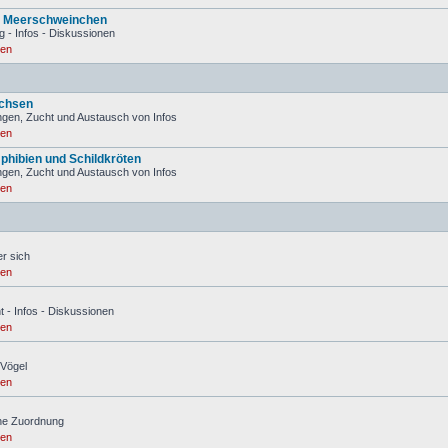
d Meerschweinchen
g - Infos - Diskussionen
ren
Echsen
gen, Zucht und Austausch von Infos
ren
phibien und Schildkröten
gen, Zucht und Austausch von Infos
ren
er sich
ren
t - Infos - Diskussionen
ren
 Vögel
ren
hne Zuordnung
ren