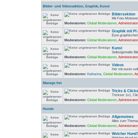
Bilder- und Videosektion, Graphik, Kunst
Bildersektion
Mit Foto-Mottowe
Moderatoren:
Global Moderatoren
,
Administrato
Graphik mit PI
Eure graphischen
Moderatoren:
Global Moderatoren
,
Administrato
Kunst
Selbstgemalte Bi
Moderatoren:
Global Moderatoren
,
Administrato
Videos
Her mit euren se
Moderatoren:
Katharina
,
Global Moderatoren
,
Ad
Manege frei
Tricks & Click
Trickser 1x1, Cl
Moderatoren:
Global Moderatoren
,
Administrato
Hunde
Allgemeines
Alles zum Thema
Moderatoren:
Global Moderatoren
,
Administrato
Welcher Hund
Welcher Hund ist