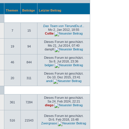
Themen
Beiträge
Letzter Beitrag
Das Team von TierundDu.d...
Mo 2. Jan 2012, 18:55
7
15
Collie
Dieses Forum ist geschützt.
Mo 21. Jul 2014, 07:40
19
94
dampfi
Dieses Forum ist geschützt.
So 8. Jul 2018, 23:36
46
844
belgier
Dieses Forum ist geschützt.
Do 10. Dez 2015, 23:41
20
311
anoli
Dieses Forum ist geschützt.
Sa 24. Feb 2024, 22:21
361
7284
diego
Dieses Forum ist geschützt.
Di 6. Feb 2018, 15:48
516
21543
Zwergnase