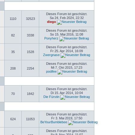
Dieses Forum ist geschützt.
Sa 24. Feb 2024, 22:32
1110
32523
diego
Dieses Forum ist geschützt.
So 15. Mai 2016, 11:08
82
3338
Ponyherz
Dieses Forum ist geschützt.
Fr 25. Apr 2014, 16:09
35
1528
Zwergnase
Dieses Forum ist geschützt.
Mi 7. Okt 2015, 17:23
208
2254
podifee
Dieses Forum ist geschützt.
Di 15. Apr 2014, 10:04
70
1842
Die Fürstin
Dieses Forum ist geschützt.
Fr 3. Mai 2019, 17:50
624
11053
BeYourBumblebee
Dieses Forum ist geschützt.
So 9. Nov 2014, 11:07