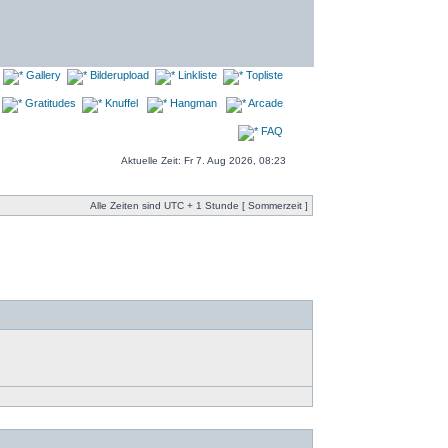
Gallery
Bilderupload
Linkliste
Topliste
Gratitudes
Knuffel
Hangman
Arcade
FAQ
Aktuelle Zeit: Fr 7. Aug 2026, 08:23
Alle Zeiten sind UTC + 1 Stunde [ Sommerzeit ]