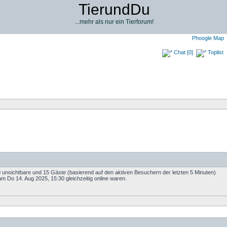
TierundDu
...mehr als nur ein Tierforum!
Phoogle Map
Chat [0]
Toplist
 0 unsichtbare und 15 Gäste (basierend auf den aktiven Besuchern der letzten 5 Minuten)
m Do 14. Aug 2025, 15:30 gleichzeitig online waren.