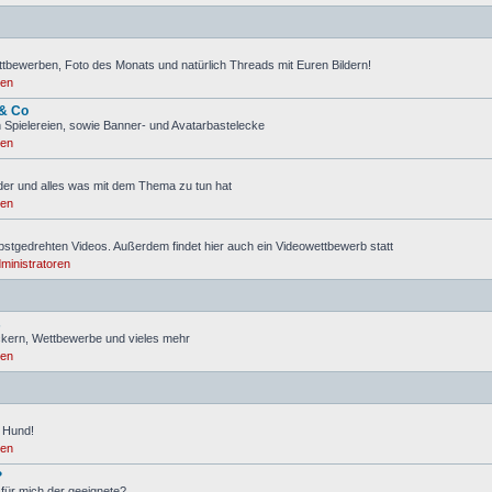
ttbewerben, Foto des Monats und natürlich Threads mit Euren Bildern!
ren
 & Co
 Spielereien, sowie Banner- und Avatarbastelecke
ren
lder und alles was mit dem Thema zu tun hat
ren
lbstgedrehten Videos. Außerdem findet hier auch ein Videowettbewerb statt
ministratoren
s
ickern, Wettbewerbe und vieles mehr
ren
 Hund!
ren
?
 für mich der geeignete?