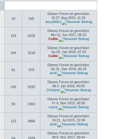
Dieses Forum ist geschützt.
Di 27. Aug 2024, 11:23
23
545
Anya66Ea
Dieses Forum ist geschützt.
Mo 12. Jun 2017, 06:15
153
4326
Collie
Dieses Forum ist geschützt.
Sa 20. Jan 2018, 07:24
164
3218
Collie
Dieses Forum ist geschützt.
Sa 31. Dez 2016, 00:18
81
979
anoli
Dieses Forum ist geschützt.
Mi 3. Jan 2018, 00:05
155
3293
Christine
Dieses Forum ist geschützt.
Fr 6. Nov 2015, 00:30
59
2363
marta
Dieses Forum ist geschützt.
Di 21. Jul 2015, 22:49
123
3866
anoli
Dieses Forum ist geschützt.
Mi 8. Nov 2017, 00:44
64
1829