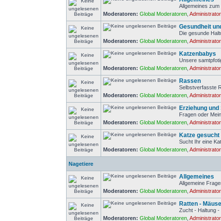
Allgemeines zum
Moderatoren:
Global Moderatoren
,
Administrato
Gesundheit un
Die gesunde Halt
Moderatoren:
Global Moderatoren
,
Administrato
Katzenbabys
Unsere samtpfot
Moderatoren:
Global Moderatoren
,
Administrato
Rassen
Selbstverfasste
Moderatoren:
Global Moderatoren
,
Administrato
Erziehung und 
Fragen oder Mein
Moderatoren:
Global Moderatoren
,
Administrato
Katze gesucht
Sucht Ihr eine Ka
Moderatoren:
Global Moderatoren
,
Administrato
Nagetiere
Allgemeines
Allgemeine Frage
Moderatoren:
Global Moderatoren
,
Administrato
Ratten - Mäus
Zucht - Haltung -
Moderatoren:
Global Moderatoren
,
Administrato