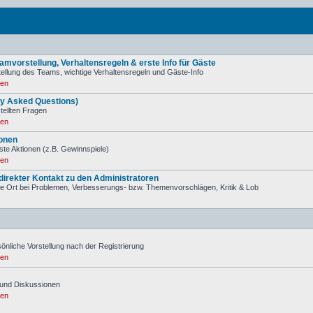
mvorstellung, Verhaltensregeln & erste Info für Gäste
ellung des Teams, wichtige Verhaltensregeln und Gäste-Info
ren
ly Asked Questions)
stellten Fragen
ren
onen
ste Aktionen (z.B. Gewinnspiele)
ren
irekter Kontakt zu den Administratoren
tige Ort bei Problemen, Verbesserungs- bzw. Themenvorschlägen, Kritik & Lob
önliche Vorstellung nach der Registrierung
ren
und Diskussionen
ren