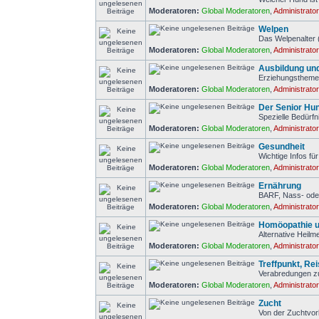
Moderatoren:
Global Moderatoren
,
Administrato
Welpen
Das Welpenalter 
Moderatoren:
Global Moderatoren
,
Administrato
Ausbildung un
Erziehungstheme
Moderatoren:
Global Moderatoren
,
Administrato
Der Senior Hu
Spezielle Bedürf
Moderatoren:
Global Moderatoren
,
Administrato
Gesundheit
Wichtige Infos f
Moderatoren:
Global Moderatoren
,
Administrato
Ernährung
BARF, Nass- ode
Moderatoren:
Global Moderatoren
,
Administrato
Homöopathie u
Alternative Heilm
Moderatoren:
Global Moderatoren
,
Administrato
Treffpunkt, Re
Verabredungen z
Moderatoren:
Global Moderatoren
,
Administrato
Zucht
Von der Zuchtvor