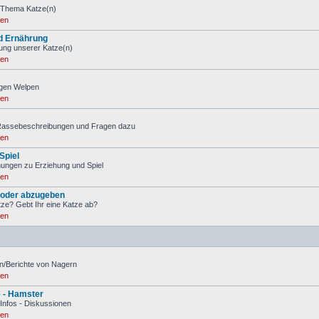
 Thema Katze(n)
ren
d Ernährung
ung unserer Katze(n)
ren
igen Welpen
ren
 Rassebeschreibungen und Fragen dazu
ren
Spiel
ungen zu Erziehung und Spiel
ren
 oder abzugeben
tze? Gebt Ihr eine Katze ab?
ren
n/Berichte von Nagern
ren
e - Hamster
 Infos - Diskussionen
ren