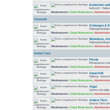
Kaninchen un
Aufzucht - Haltun
Moderatoren:
Global Moderatoren
,
Administrato
Terraristik
Schlangen & 
Haltungsbedingun
Moderatoren:
Global Moderatoren
,
Administrato
Wirbellose, Am
Haltungsbedingun
Moderatoren:
Global Moderatoren
,
Administrato
Andere Tiere
Pferde
Pferdenarren unt
Moderatoren:
Global Moderatoren
,
Administrato
Aquaristik
Haltung - Aufzuch
Moderatoren:
Global Moderatoren
,
Administrato
Vögel
Zahme und wilde
Moderatoren:
Global Moderatoren
,
Administrato
Andere Tiere
Diverse Tiere o
Moderatoren:
Global Moderatoren
,
Administrato