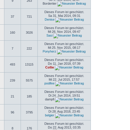
9
263
Bordertier
Dieses Forum ist geschützt.
Sa 31. Mai 2014, 09:31
37
721
Denise
Dieses Forum ist geschützt.
Mi 26. Nov 2014, 09:47
160
3026
Sasi
Dieses Forum ist geschützt.
Mi 25. Nov 2015, 08:17
7
222
Ponyherz
Dieses Forum ist geschützt.
Do 11. Jan 2018, 07:39
493
13115
Collie
Dieses Forum ist geschützt.
Mi 22. Jul 2015, 17:57
239
5575
podifee
Dieses Forum ist geschützt.
Di 24. Jun 2014, 19:51
21
185
dampfi
Dieses Forum ist geschützt.
Di 28. Aug 2018, 23:45
96
3795
belgier
Dieses Forum ist geschützt.
Do 22. Aug 2013, 03:35
8
176