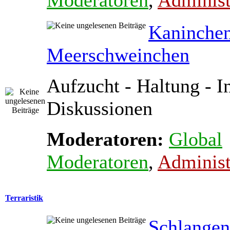
Moderatoren
,
Administ
Kaninche
Meerschweinchen
Aufzucht - Haltung - In
Diskussionen
Moderatoren:
Global
Moderatoren
,
Administ
Terraristik
Schlange