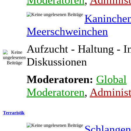
Moderatoren
,
Administ
Kaninche
Meerschweinchen
Aufzucht - Haltung - In
Diskussionen
Moderatoren:
Global
Moderatoren
,
Administ
Terraristik
Schlange