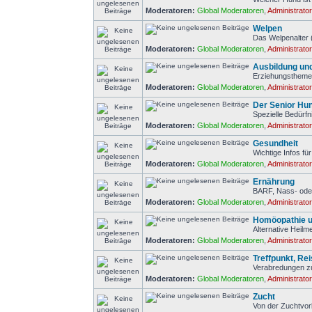
Moderatoren:
Global Moderatoren
,
Administrato
Welpen
Das Welpenalter 
Moderatoren:
Global Moderatoren
,
Administrato
Ausbildung un
Erziehungstheme
Moderatoren:
Global Moderatoren
,
Administrato
Der Senior Hu
Spezielle Bedürf
Moderatoren:
Global Moderatoren
,
Administrato
Gesundheit
Wichtige Infos f
Moderatoren:
Global Moderatoren
,
Administrato
Ernährung
BARF, Nass- ode
Moderatoren:
Global Moderatoren
,
Administrato
Homöopathie u
Alternative Heilm
Moderatoren:
Global Moderatoren
,
Administrato
Treffpunkt, Re
Verabredungen z
Moderatoren:
Global Moderatoren
,
Administrato
Zucht
Von der Zuchtvor