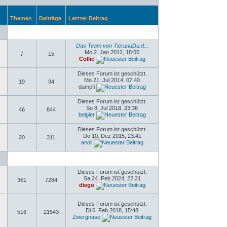
Themen
Beiträge
Letzter Beitrag
Das Team von TierundDu.d...
Mo 2. Jan 2012, 18:55
7
15
Collie
Dieses Forum ist geschützt.
Mo 21. Jul 2014, 07:40
19
94
dampfi
Dieses Forum ist geschützt.
So 8. Jul 2018, 23:36
46
844
belgier
Dieses Forum ist geschützt.
Do 10. Dez 2015, 23:41
20
311
anoli
Dieses Forum ist geschützt.
Sa 24. Feb 2024, 22:21
361
7284
diego
Dieses Forum ist geschützt.
Di 6. Feb 2018, 15:48
516
21543
Zwergnase