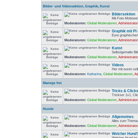
Bilder- und Videosektion, Graphik, Kunst
Bildersektion
Mit Foto-Mottowe
Moderatoren:
Global Moderatoren
,
Administrato
Graphik mit PI
Eure graphischen
Moderatoren:
Global Moderatoren
,
Administrato
Kunst
Selbstgemalte Bi
Moderatoren:
Global Moderatoren
,
Administrato
Videos
Her mit euren se
Moderatoren:
Katharina
,
Global Moderatoren
,
Ad
Manege frei
Tricks & Click
Trickser 1x1, Cl
Moderatoren:
Global Moderatoren
,
Administrato
Hunde
Allgemeines
Alles zum Thema
Moderatoren:
Global Moderatoren
,
Administrato
Welcher Hund
Welcher Hund ist