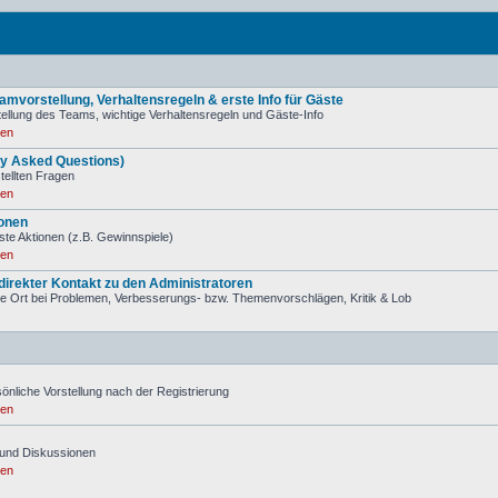
mvorstellung, Verhaltensregeln & erste Info für Gäste
ellung des Teams, wichtige Verhaltensregeln und Gäste-Info
ren
ly Asked Questions)
stellten Fragen
ren
onen
ste Aktionen (z.B. Gewinnspiele)
ren
irekter Kontakt zu den Administratoren
tige Ort bei Problemen, Verbesserungs- bzw. Themenvorschlägen, Kritik & Lob
önliche Vorstellung nach der Registrierung
ren
und Diskussionen
ren