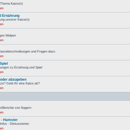
 Thema Katze(n)
ren
d Ernährung
ung unserer Katze(n)
ren
igen Welpen
ren
 Rassebeschreibungen und Fragen dazu
ren
Spiel
ungen zu Erziehung und Spiel
ren
 oder abzugeben
tze? Gebt Ihr eine Katze ab?
ren
n/Berichte von Nagern
ren
e - Hamster
 Infos - Diskussionen
ren