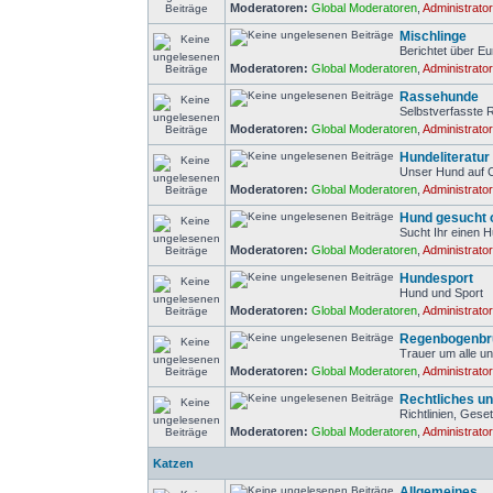
Moderatoren:
Global Moderatoren
,
Administrato
Mischlinge
Berichtet über Eu
Moderatoren:
Global Moderatoren
,
Administrato
Rassehunde
Selbstverfasste
Moderatoren:
Global Moderatoren
,
Administrato
Hundeliteratur
Unser Hund auf 
Moderatoren:
Global Moderatoren
,
Administrato
Hund gesucht 
Sucht Ihr einen 
Moderatoren:
Global Moderatoren
,
Administrato
Hundesport
Hund und Sport
Moderatoren:
Global Moderatoren
,
Administrato
Regenbogenbr
Trauer um alle un
Moderatoren:
Global Moderatoren
,
Administrato
Rechtliches un
Richtlinien, Gese
Moderatoren:
Global Moderatoren
,
Administrato
Katzen
Allgemeines