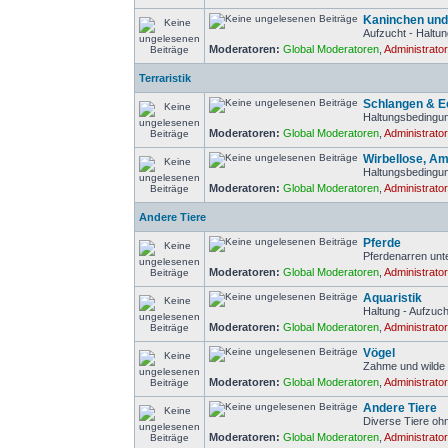
Kaninchen un
Aufzucht - Haltun
Moderatoren:
Global Moderatoren
,
Administrato
Terraristik
Schlangen & 
Haltungsbedingun
Moderatoren:
Global Moderatoren
,
Administrato
Wirbellose, Am
Haltungsbedingun
Moderatoren:
Global Moderatoren
,
Administrato
Andere Tiere
Pferde
Pferdenarren unt
Moderatoren:
Global Moderatoren
,
Administrato
Aquaristik
Haltung - Aufzuch
Moderatoren:
Global Moderatoren
,
Administrato
Vögel
Zahme und wilde
Moderatoren:
Global Moderatoren
,
Administrato
Andere Tiere
Diverse Tiere o
Moderatoren:
Global Moderatoren
,
Administrato