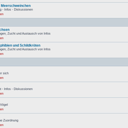
d Meerschweinchen
g - Infos - Diskussionen
ren
Echsen
gen, Zucht und Austausch von Infos
ren
phibien und Schildkröten
gen, Zucht und Austausch von Infos
ren
er sich
ren
t - Infos - Diskussionen
ren
 Vögel
ren
hne Zuordnung
ren