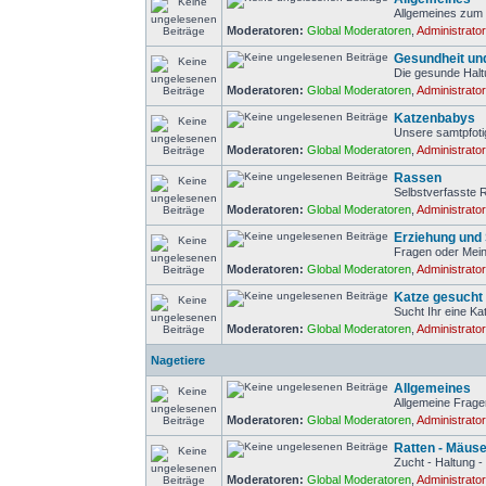
Allgemeines zum
Moderatoren:
Global Moderatoren
,
Administrato
Gesundheit un
Die gesunde Halt
Moderatoren:
Global Moderatoren
,
Administrato
Katzenbabys
Unsere samtpfot
Moderatoren:
Global Moderatoren
,
Administrato
Rassen
Selbstverfasste
Moderatoren:
Global Moderatoren
,
Administrato
Erziehung und 
Fragen oder Mein
Moderatoren:
Global Moderatoren
,
Administrato
Katze gesucht
Sucht Ihr eine Ka
Moderatoren:
Global Moderatoren
,
Administrato
Nagetiere
Allgemeines
Allgemeine Frage
Moderatoren:
Global Moderatoren
,
Administrato
Ratten - Mäus
Zucht - Haltung -
Moderatoren:
Global Moderatoren
,
Administrato