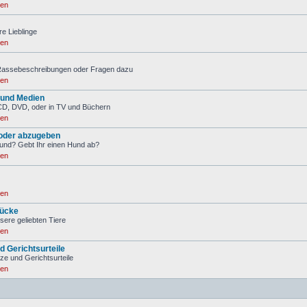
ren
re Lieblinge
ren
 Rassebeschreibungen oder Fragen dazu
ren
 und Medien
CD, DVD, oder in TV und Büchern
ren
oder abzugeben
Hund? Gebt Ihr einen Hund ab?
ren
ren
ücke
sere geliebten Tiere
ren
d Gerichtsurteile
tze und Gerichtsurteile
ren