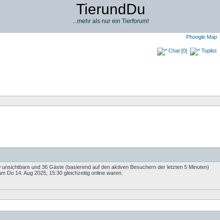
TierundDu
...mehr als nur ein Tierforum!
Phoogle Map
Chat [0]
Toplist
 0 unsichtbare und 36 Gäste (basierend auf den aktiven Besuchern der letzten 5 Minuten)
m Do 14. Aug 2025, 15:30 gleichzeitig online waren.