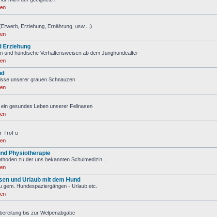
ren
(Erwerb, Erziehung, Ernährung, usw....)
ren
d Erziehung
n und hündische Verhaltensweisen ab dem Junghundealter
ren
nd
nisse unserer grauen Schnauzen
ren
ür ein gesundes Leben unserer Fellnasen
ren
r TroFu
ren
nd Physiotherapie
ethoden zu der uns bekannten Schulmedizin....
ren
isen und Urlaub mit dem Hund
u gem. Hundespaziergängen - Urlaub etc.
ren
bereitung bis zur Welpenabgabe