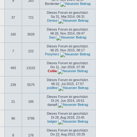
9
263
Bordertier
Dieses Forum ist geschützt.
Sa 31. Mai 2014, 09:31
37
721
Denise
Dieses Forum ist geschützt.
Mi 26. Nov 2014, 09:47
160
3026
Sasi
Dieses Forum ist geschützt.
Mi 25. Nov 2015, 08:17
7
222
Ponyherz
Dieses Forum ist geschützt.
Do 11. Jan 2018, 07:39
493
13115
Collie
Dieses Forum ist geschützt.
Mi 22. Jul 2015, 17:57
239
5575
podifee
Dieses Forum ist geschützt.
Di 24. Jun 2014, 19:51
21
185
dampfi
Dieses Forum ist geschützt.
Di 28. Aug 2018, 23:45
96
3795
belgier
Dieses Forum ist geschützt.
Do 22. Aug 2013, 03:35
8
176