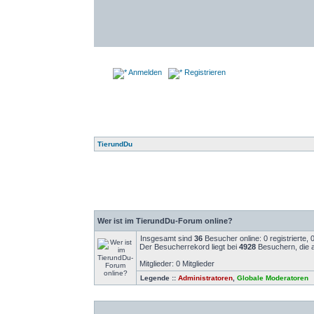
Anmelden
Registrieren
TierundDu
Wer ist im TierundDu-Forum online?
Insgesamt sind
36
Besucher online: 0 registrierte,
Der Besucherrekord liegt bei
4928
Besuchern, die a
Mitglieder: 0 Mitglieder
Legende ::
Administratoren
,
Globale Moderatoren