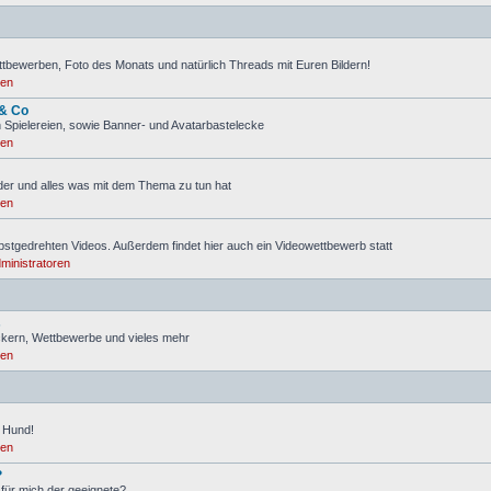
ttbewerben, Foto des Monats und natürlich Threads mit Euren Bildern!
ren
 & Co
 Spielereien, sowie Banner- und Avatarbastelecke
ren
lder und alles was mit dem Thema zu tun hat
ren
lbstgedrehten Videos. Außerdem findet hier auch ein Videowettbewerb statt
ministratoren
s
ickern, Wettbewerbe und vieles mehr
ren
 Hund!
ren
?
 für mich der geeignete?