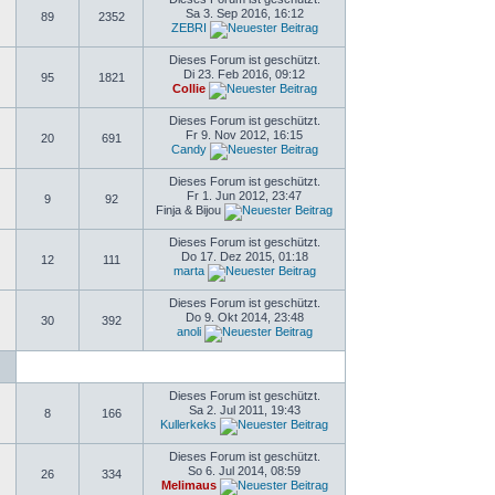
Sa 3. Sep 2016, 16:12
89
2352
ZEBRI
Dieses Forum ist geschützt.
Di 23. Feb 2016, 09:12
95
1821
Collie
Dieses Forum ist geschützt.
Fr 9. Nov 2012, 16:15
20
691
Candy
Dieses Forum ist geschützt.
Fr 1. Jun 2012, 23:47
9
92
Finja & Bijou
Dieses Forum ist geschützt.
Do 17. Dez 2015, 01:18
12
111
marta
Dieses Forum ist geschützt.
Do 9. Okt 2014, 23:48
30
392
anoli
Dieses Forum ist geschützt.
Sa 2. Jul 2011, 19:43
8
166
Kullerkeks
Dieses Forum ist geschützt.
So 6. Jul 2014, 08:59
26
334
Melimaus