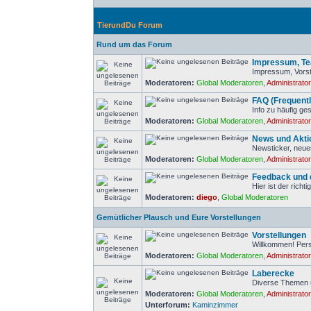
TierundDu Forum
Rund um das Forum
Impressum, Tea
Impressum, Vorst
Moderatoren:
Global Moderatoren
,
Administrato
FAQ (Frequent
Info zu häufig ge
Moderatoren:
Global Moderatoren
,
Administrato
News und Akti
Newsticker, neue
Moderatoren:
Global Moderatoren
,
Administrato
Feedback und d
Hier ist der rich
Moderatoren:
diego
,
Global Moderatoren
Gemütlicher Plausch und Eure Vorstellungen
Vorstellungen
Willkommen! Pers
Moderatoren:
Global Moderatoren
,
Administrato
Laberecke
Diverse Themen 
Moderatoren:
Global Moderatoren
,
Administrato
Unterforum:
Kaminzimmer