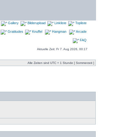
Gallery
Bilderupload
Linkliste
Topliste
Gratitudes
Knuffel
Hangman
Arcade
FAQ
Aktuelle Zeit: Fr 7. Aug 2026, 00:17
Alle Zeiten sind UTC + 1 Stunde [ Sommerzeit ]