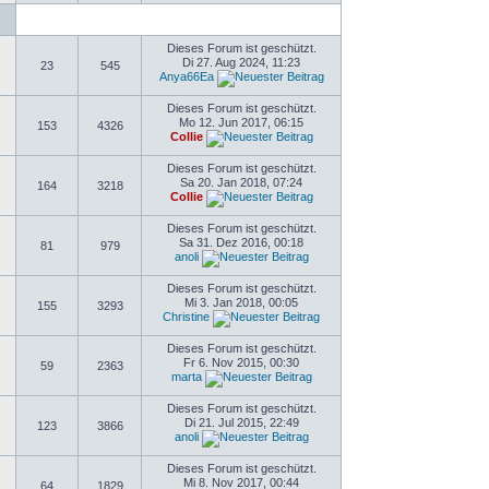
Dieses Forum ist geschützt.
Di 27. Aug 2024, 11:23
23
545
Anya66Ea
Dieses Forum ist geschützt.
Mo 12. Jun 2017, 06:15
153
4326
Collie
Dieses Forum ist geschützt.
Sa 20. Jan 2018, 07:24
164
3218
Collie
Dieses Forum ist geschützt.
Sa 31. Dez 2016, 00:18
81
979
anoli
Dieses Forum ist geschützt.
Mi 3. Jan 2018, 00:05
155
3293
Christine
Dieses Forum ist geschützt.
Fr 6. Nov 2015, 00:30
59
2363
marta
Dieses Forum ist geschützt.
Di 21. Jul 2015, 22:49
123
3866
anoli
Dieses Forum ist geschützt.
Mi 8. Nov 2017, 00:44
64
1829