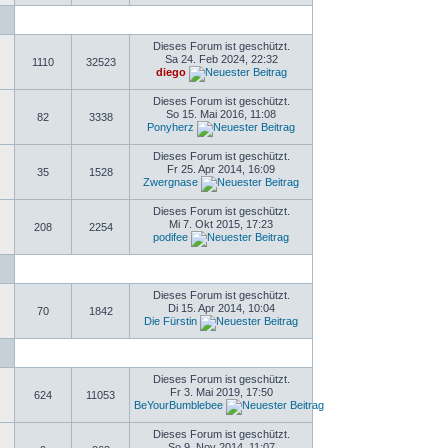
Dieses Forum ist geschützt.
Sa 24. Feb 2024, 22:32
1110
32523
diego
Dieses Forum ist geschützt.
So 15. Mai 2016, 11:08
82
3338
Ponyherz
Dieses Forum ist geschützt.
Fr 25. Apr 2014, 16:09
35
1528
Zwergnase
Dieses Forum ist geschützt.
Mi 7. Okt 2015, 17:23
208
2254
podifee
Dieses Forum ist geschützt.
Di 15. Apr 2014, 10:04
70
1842
Die Fürstin
Dieses Forum ist geschützt.
Fr 3. Mai 2019, 17:50
624
11053
BeYourBumblebee
Dieses Forum ist geschützt.
So 9. Nov 2014, 11:07