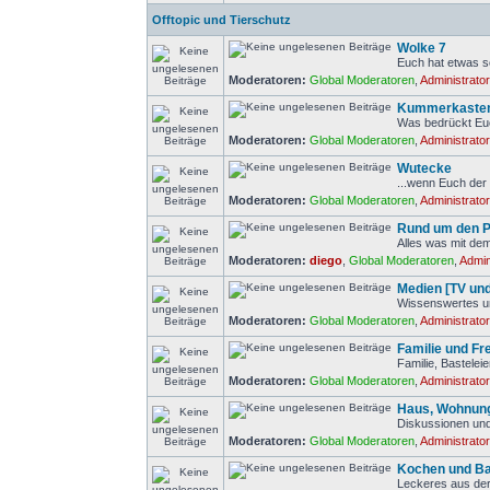
Offtopic und Tierschutz
Wolke 7
Euch hat etwas so
Moderatoren:
Global Moderatoren
,
Administrato
Kummerkaste
Was bedrückt Eu
Moderatoren:
Global Moderatoren
,
Administrato
Wutecke
...wenn Euch der 
Moderatoren:
Global Moderatoren
,
Administrato
Rund um den 
Alles was mit de
Moderatoren:
diego
,
Global Moderatoren
,
Admin
Medien [TV un
Wissenswertes u
Moderatoren:
Global Moderatoren
,
Administrato
Familie und Fre
Familie, Bastele
Moderatoren:
Global Moderatoren
,
Administrato
Haus, Wohnung
Diskussionen und
Moderatoren:
Global Moderatoren
,
Administrato
Kochen und B
Leckeres aus der