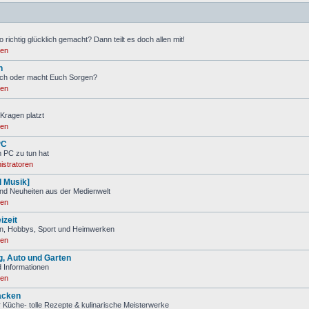
 richtig glücklich gemacht? Dann teilt es doch allen mit!
ren
n
ch oder macht Euch Sorgen?
ren
Kragen platzt
ren
PC
m PC zu tun hat
istratoren
d Musik]
nd Neuheiten aus der Medienwelt
ren
izeit
ien, Hobbys, Sport und Heimwerken
ren
, Auto und Garten
 Informationen
ren
acken
 Küche- tolle Rezepte & kulinarische Meisterwerke