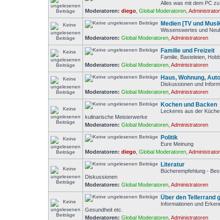
Alles was mit dem PC zu 
Moderatoren:
diego
,
Global Moderatoren
,
Administrato
Medien [TV und Musi
Wissenswertes und Neuh
Moderatoren:
Global Moderatoren
,
Administratoren
Familie und Freizeit
Familie, Basteleien, Ho
Moderatoren:
Global Moderatoren
,
Administratoren
Haus, Wohnung, Auto
Diskussionen und Inform
Moderatoren:
Global Moderatoren
,
Administratoren
Kochen und Backen
Leckeres aus der Küche-
kulinarische Meisterwerke
Moderatoren:
Global Moderatoren
,
Administratoren
Politik
Eure Meinung
Moderatoren:
diego
,
Global Moderatoren
,
Administrato
Literatur
Bücherempfehlung - Bests
Diskussionen
Moderatoren:
Global Moderatoren
,
Administratoren
Über den Tellerrand 
Informationen und Erken
Gesundheit etc.
Moderatoren:
Global Moderatoren
,
Administratoren