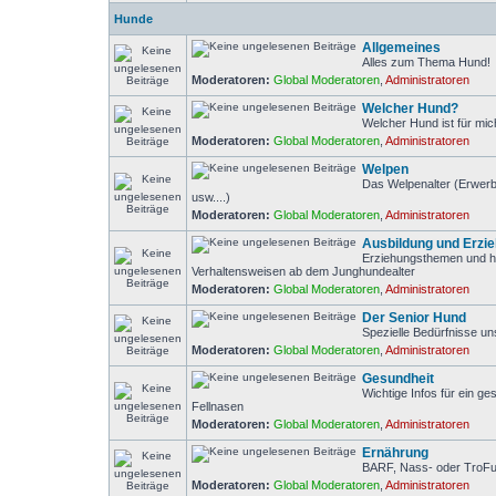
Hunde
Allgemeines
Alles zum Thema Hund!
Moderatoren:
Global Moderatoren
,
Administratoren
Welcher Hund?
Welcher Hund ist für mic
Moderatoren:
Global Moderatoren
,
Administratoren
Welpen
Das Welpenalter (Erwerb
usw....)
Moderatoren:
Global Moderatoren
,
Administratoren
Ausbildung und Erzi
Erziehungsthemen und h
Verhaltensweisen ab dem Junghundealter
Moderatoren:
Global Moderatoren
,
Administratoren
Der Senior Hund
Spezielle Bedürfnisse u
Moderatoren:
Global Moderatoren
,
Administratoren
Gesundheit
Wichtige Infos für ein g
Fellnasen
Moderatoren:
Global Moderatoren
,
Administratoren
Ernährung
BARF, Nass- oder TroF
Moderatoren:
Global Moderatoren
,
Administratoren