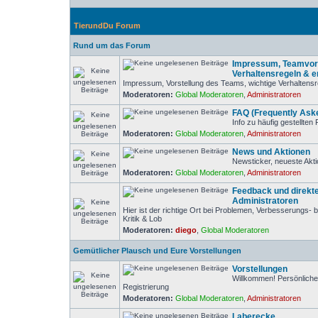
TierundDu Forum
Rund um das Forum
Impressum, Teamvors
Verhaltensregeln & er
Impressum, Vorstellung des Teams, wichtige Verhaltensr
Moderatoren:
Global Moderatoren
,
Administratoren
FAQ (Frequently Ask
Info zu häufig gestellten
Moderatoren:
Global Moderatoren
,
Administratoren
News und Aktionen
Newsticker, neueste Akti
Moderatoren:
Global Moderatoren
,
Administratoren
Feedback und direkte
Administratoren
Hier ist der richtige Ort bei Problemen, Verbesserungs
Kritik & Lob
Moderatoren:
diego
,
Global Moderatoren
Gemütlicher Plausch und Eure Vorstellungen
Vorstellungen
Willkommen! Persönliche
Registrierung
Moderatoren:
Global Moderatoren
,
Administratoren
Laberecke