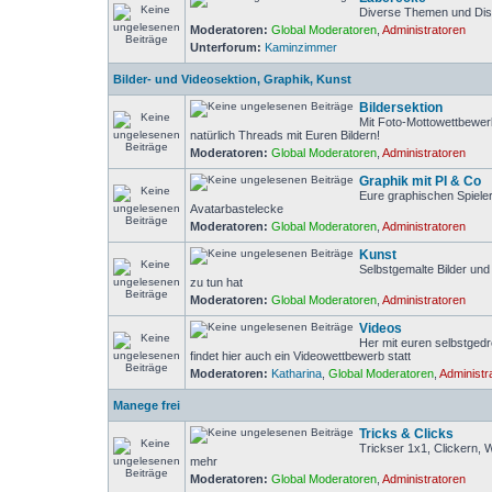
Diverse Themen und Di
Moderatoren:
Global Moderatoren
,
Administratoren
Unterforum:
Kaminzimmer
Bilder- und Videosektion, Graphik, Kunst
Bildersektion
Mit Foto-Mottowettbewer
natürlich Threads mit Euren Bildern!
Moderatoren:
Global Moderatoren
,
Administratoren
Graphik mit PI & Co
Eure graphischen Spiele
Avatarbastelecke
Moderatoren:
Global Moderatoren
,
Administratoren
Kunst
Selbstgemalte Bilder un
zu tun hat
Moderatoren:
Global Moderatoren
,
Administratoren
Videos
Her mit euren selbstged
findet hier auch ein Videowettbewerb statt
Moderatoren:
Katharina
,
Global Moderatoren
,
Administr
Manege frei
Tricks & Clicks
Trickser 1x1, Clickern, 
mehr
Moderatoren:
Global Moderatoren
,
Administratoren