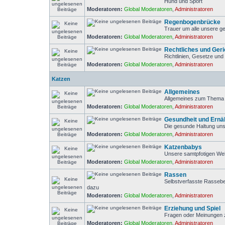
Hund und Sport
Moderatoren:
Global Moderatoren
,
Administratoren
Regenbogenbrücke
Trauer um alle unsere ge
Moderatoren:
Global Moderatoren
,
Administratoren
Rechtliches und Geri
Richtlinien, Gesetze und 
Moderatoren:
Global Moderatoren
,
Administratoren
Katzen
Allgemeines
Allgemeines zum Thema 
Moderatoren:
Global Moderatoren
,
Administratoren
Gesundheit und Ernä
Die gesunde Haltung uns
Moderatoren:
Global Moderatoren
,
Administratoren
Katzenbabys
Unsere samtpfotigen We
Moderatoren:
Global Moderatoren
,
Administratoren
Rassen
Selbstverfasste Rasseb
dazu
Moderatoren:
Global Moderatoren
,
Administratoren
Erziehung und Spiel
Fragen oder Meinungen z
Moderatoren:
Global Moderatoren
,
Administratoren