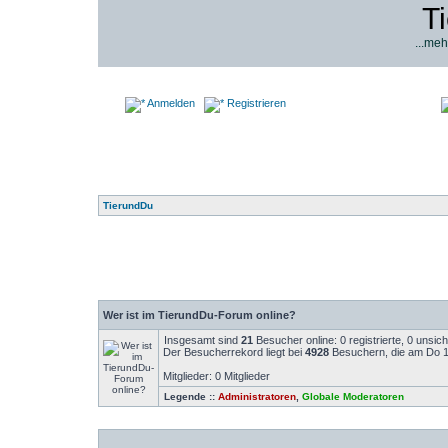
T
...meh
Anmelden
Registrieren
TierundDu
Wer ist im TierundDu-Forum online?
Insgesamt sind
21
Besucher online: 0 registrierte, 0 unsi
Der Besucherrekord liegt bei
4928
Besuchern, die am Do 14
Mitglieder: 0 Mitglieder
Legende ::
Administratoren
,
Globale Moderatoren