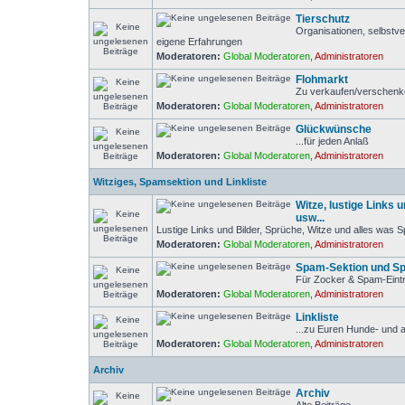
Tierschutz
Organisationen, selbstve
eigene Erfahrungen
Moderatoren:
Global Moderatoren
,
Administratoren
Flohmarkt
Zu verkaufen/verschen
Moderatoren:
Global Moderatoren
,
Administratoren
Glückwünsche
...für jeden Anlaß
Moderatoren:
Global Moderatoren
,
Administratoren
Witziges, Spamsektion und Linkliste
Witze, lustige Links 
usw...
Lustige Links und Bilder, Sprüche, Witze und alles was 
Moderatoren:
Global Moderatoren
,
Administratoren
Spam-Sektion und Sp
Für Zocker & Spam-Eintr
Moderatoren:
Global Moderatoren
,
Administratoren
Linkliste
...zu Euren Hunde- und 
Moderatoren:
Global Moderatoren
,
Administratoren
Archiv
Archiv