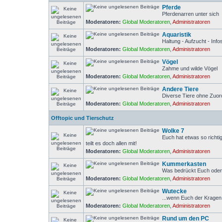
Pferde
Pferdenarren unter sich
Moderatoren:
Global Moderatoren
,
Administratoren
Aquaristik
Haltung - Aufzucht - Inf
Moderatoren:
Global Moderatoren
,
Administratoren
Vögel
Zahme und wilde Vögel
Moderatoren:
Global Moderatoren
,
Administratoren
Andere Tiere
Diverse Tiere ohne Zuo
Moderatoren:
Global Moderatoren
,
Administratoren
Offtopic und Tierschutz
Wolke 7
Euch hat etwas so richti
teilt es doch allen mit!
Moderatoren:
Global Moderatoren
,
Administratoren
Kummerkasten
Was bedrückt Euch ode
Moderatoren:
Global Moderatoren
,
Administratoren
Wutecke
...wenn Euch der Kragen 
Moderatoren:
Global Moderatoren
,
Administratoren
Rund um den PC