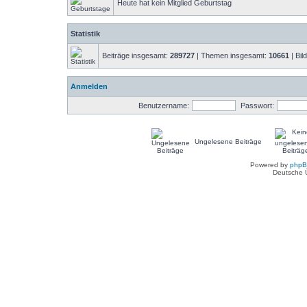
Heute hat kein Mitglied Geburtstag
Statistik
Beiträge insgesamt:
289727
| Themen insgesamt:
10661
| Bil
Anmelden
Benutzername:
Passwort:
Ungelesene Beiträge
Powered by
php
Deutsche 