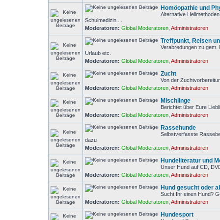
Homöopathie und Phy
Alternative Heilmethode
Schulmedizin....
Moderatoren:
Global Moderatoren
,
Administratoren
Treffpunkt, Reisen u
Verabredungen zu gem. 
Urlaub etc.
Moderatoren:
Global Moderatoren
,
Administratoren
Zucht
Von der Zuchtvorbereitu
Moderatoren:
Global Moderatoren
,
Administratoren
Mischlinge
Berichtet über Eure Liebl
Moderatoren:
Global Moderatoren
,
Administratoren
Rassehunde
Selbstverfasste Rasseb
dazu
Moderatoren:
Global Moderatoren
,
Administratoren
Hundeliteratur und M
Unser Hund auf CD, DVD
Moderatoren:
Global Moderatoren
,
Administratoren
Hund gesucht oder 
Sucht Ihr einen Hund? G
Moderatoren:
Global Moderatoren
,
Administratoren
Hundesport