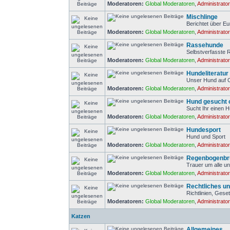
Moderatoren:
Global Moderatoren
,
Administrato
Mischlinge
Berichtet über Eu
Moderatoren:
Global Moderatoren
,
Administrato
Rassehunde
Selbstverfasste
Moderatoren:
Global Moderatoren
,
Administrato
Hundeliteratur
Unser Hund auf 
Moderatoren:
Global Moderatoren
,
Administrato
Hund gesucht 
Sucht Ihr einen 
Moderatoren:
Global Moderatoren
,
Administrato
Hundesport
Hund und Sport
Moderatoren:
Global Moderatoren
,
Administrato
Regenbogenbr
Trauer um alle un
Moderatoren:
Global Moderatoren
,
Administrato
Rechtliches un
Richtlinien, Gese
Moderatoren:
Global Moderatoren
,
Administrato
Katzen
Allgemeines