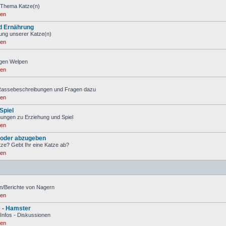
 Thema Katze(n)
ren
d Ernährung
ung unserer Katze(n)
ren
igen Welpen
ren
 Rassebeschreibungen und Fragen dazu
ren
Spiel
ungen zu Erziehung und Spiel
ren
 oder abzugeben
tze? Gebt Ihr eine Katze ab?
ren
n/Berichte von Nagern
ren
e - Hamster
 Infos - Diskussionen
ren