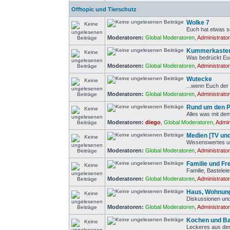
Offtopic und Tierschutz
Wolke 7
Euch hat etwas so
Moderatoren:
Global Moderatoren
,
Administrato
Kummerkaste
Was bedrückt Eu
Moderatoren:
Global Moderatoren
,
Administrato
Wutecke
...wenn Euch der 
Moderatoren:
Global Moderatoren
,
Administrato
Rund um den 
Alles was mit de
Moderatoren:
diego
,
Global Moderatoren
,
Admin
Medien [TV un
Wissenswertes u
Moderatoren:
Global Moderatoren
,
Administrato
Familie und Fre
Familie, Bastele
Moderatoren:
Global Moderatoren
,
Administrato
Haus, Wohnung
Diskussionen und
Moderatoren:
Global Moderatoren
,
Administrato
Kochen und B
Leckeres aus der