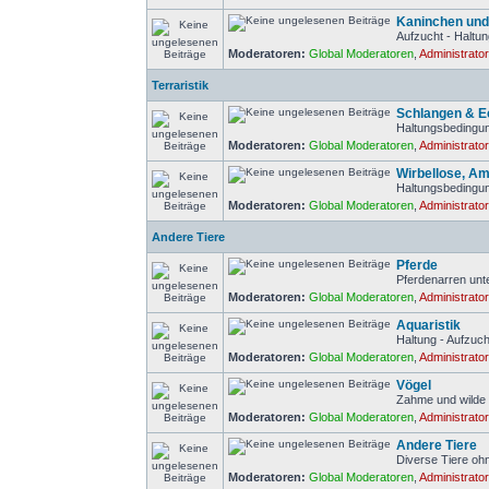
Kaninchen un
Aufzucht - Haltun
Moderatoren:
Global Moderatoren
,
Administrato
Terraristik
Schlangen & 
Haltungsbedingun
Moderatoren:
Global Moderatoren
,
Administrato
Wirbellose, Am
Haltungsbedingun
Moderatoren:
Global Moderatoren
,
Administrato
Andere Tiere
Pferde
Pferdenarren unt
Moderatoren:
Global Moderatoren
,
Administrato
Aquaristik
Haltung - Aufzuch
Moderatoren:
Global Moderatoren
,
Administrato
Vögel
Zahme und wilde
Moderatoren:
Global Moderatoren
,
Administrato
Andere Tiere
Diverse Tiere o
Moderatoren:
Global Moderatoren
,
Administrato