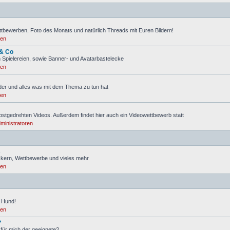
ttbewerben, Foto des Monats und natürlich Threads mit Euren Bildern!
ren
 & Co
 Spielereien, sowie Banner- und Avatarbastelecke
ren
lder und alles was mit dem Thema zu tun hat
ren
lbstgedrehten Videos. Außerdem findet hier auch ein Videowettbewerb statt
ministratoren
s
ickern, Wettbewerbe und vieles mehr
ren
 Hund!
ren
?
 für mich der geeignete?