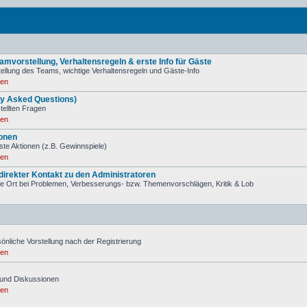
mvorstellung, Verhaltensregeln & erste Info für Gäste
ellung des Teams, wichtige Verhaltensregeln und Gäste-Info
ren
ly Asked Questions)
stellten Fragen
ren
onen
ste Aktionen (z.B. Gewinnspiele)
ren
irekter Kontakt zu den Administratoren
tige Ort bei Problemen, Verbesserungs- bzw. Themenvorschlägen, Kritik & Lob
önliche Vorstellung nach der Registrierung
ren
und Diskussionen
ren