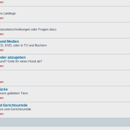
ren
re Lieblinge
ren
 Rassebeschreibungen oder Fragen dazu
ren
 und Medien
CD, DVD, oder in TV und Büchern
ren
oder abzugeben
Hund? Gebt Ihr einen Hund ab?
ren
ren
ücke
sere geliebten Tiere
ren
d Gerichtsurteile
tze und Gerichtsurteile
ren