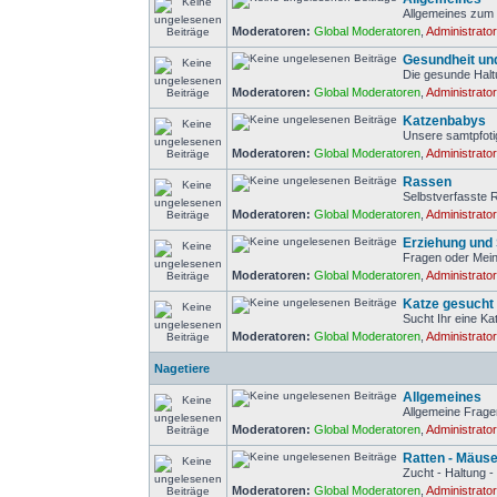
Allgemeines zum
Moderatoren:
Global Moderatoren
,
Administrato
Gesundheit un
Die gesunde Halt
Moderatoren:
Global Moderatoren
,
Administrato
Katzenbabys
Unsere samtpfot
Moderatoren:
Global Moderatoren
,
Administrato
Rassen
Selbstverfasste
Moderatoren:
Global Moderatoren
,
Administrato
Erziehung und 
Fragen oder Mein
Moderatoren:
Global Moderatoren
,
Administrato
Katze gesucht
Sucht Ihr eine Ka
Moderatoren:
Global Moderatoren
,
Administrato
Nagetiere
Allgemeines
Allgemeine Frage
Moderatoren:
Global Moderatoren
,
Administrato
Ratten - Mäus
Zucht - Haltung -
Moderatoren:
Global Moderatoren
,
Administrato