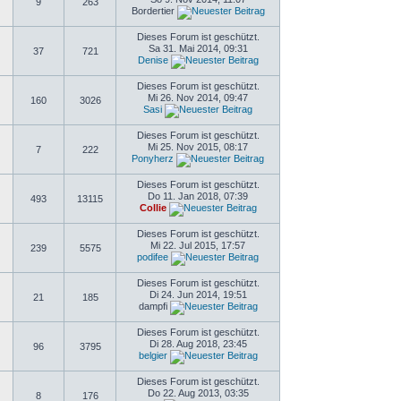
9
263
Bordertier
Dieses Forum ist geschützt.
Sa 31. Mai 2014, 09:31
37
721
Denise
Dieses Forum ist geschützt.
Mi 26. Nov 2014, 09:47
160
3026
Sasi
Dieses Forum ist geschützt.
Mi 25. Nov 2015, 08:17
7
222
Ponyherz
Dieses Forum ist geschützt.
Do 11. Jan 2018, 07:39
493
13115
Collie
Dieses Forum ist geschützt.
Mi 22. Jul 2015, 17:57
239
5575
podifee
Dieses Forum ist geschützt.
Di 24. Jun 2014, 19:51
21
185
dampfi
Dieses Forum ist geschützt.
Di 28. Aug 2018, 23:45
96
3795
belgier
Dieses Forum ist geschützt.
Do 22. Aug 2013, 03:35
8
176