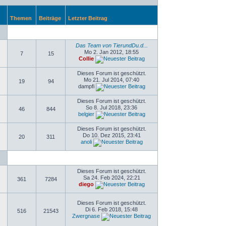
Themen
Beiträge
Letzter Beitrag
Das Team von TierundDu.d...
Mo 2. Jan 2012, 18:55
7
15
Collie
Dieses Forum ist geschützt.
Mo 21. Jul 2014, 07:40
19
94
dampfi
Dieses Forum ist geschützt.
So 8. Jul 2018, 23:36
46
844
belgier
Dieses Forum ist geschützt.
Do 10. Dez 2015, 23:41
20
311
anoli
Dieses Forum ist geschützt.
Sa 24. Feb 2024, 22:21
361
7284
diego
Dieses Forum ist geschützt.
Di 6. Feb 2018, 15:48
516
21543
Zwergnase