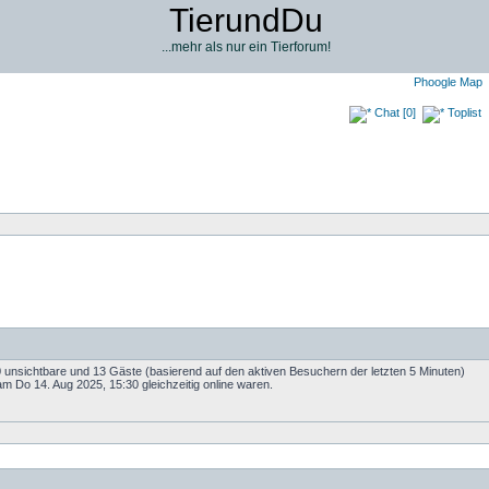
TierundDu
...mehr als nur ein Tierforum!
Phoogle Map
Chat [0]
Toplist
 0 unsichtbare und 13 Gäste (basierend auf den aktiven Besuchern der letzten 5 Minuten)
m Do 14. Aug 2025, 15:30 gleichzeitig online waren.