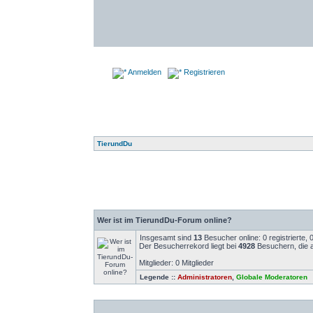
Anmelden
Registrieren
TierundDu
Wer ist im TierundDu-Forum online?
Insgesamt sind
13
Besucher online: 0 registrierte,
Der Besucherrekord liegt bei
4928
Besuchern, die a
Mitglieder: 0 Mitglieder
Legende ::
Administratoren
,
Globale Moderatoren