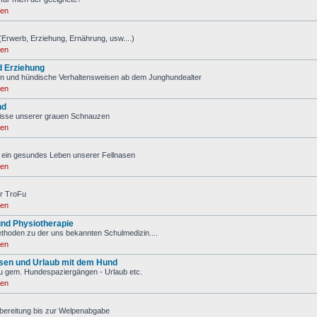
ren
(Erwerb, Erziehung, Ernährung, usw....)
ren
d Erziehung
n und hündische Verhaltensweisen ab dem Junghundealter
ren
nd
nisse unserer grauen Schnauzen
ren
ür ein gesundes Leben unserer Fellnasen
ren
r TroFu
ren
nd Physiotherapie
ethoden zu der uns bekannten Schulmedizin....
ren
isen und Urlaub mit dem Hund
u gem. Hundespaziergängen - Urlaub etc.
ren
bereitung bis zur Welpenabgabe