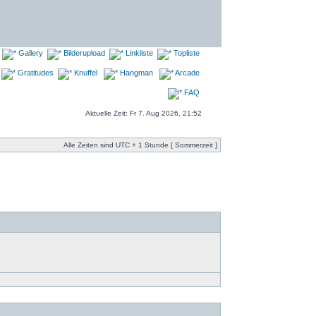
Gallery
Bilderupload
Linkliste
Topliste
Gratitudes
Knuffel
Hangman
Arcade
FAQ
Aktuelle Zeit: Fr 7. Aug 2026, 21:52
Alle Zeiten sind UTC + 1 Stunde [ Sommerzeit ]