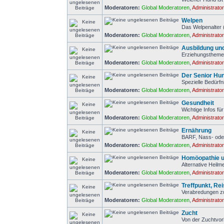
Moderatoren:
Global Moderatoren
,
Administrato
Welpen
Das Welpenalter 
Moderatoren:
Global Moderatoren
,
Administrato
Ausbildung un
Erziehungstheme
Moderatoren:
Global Moderatoren
,
Administrato
Der Senior Hu
Spezielle Bedürf
Moderatoren:
Global Moderatoren
,
Administrato
Gesundheit
Wichtige Infos f
Moderatoren:
Global Moderatoren
,
Administrato
Ernährung
BARF, Nass- ode
Moderatoren:
Global Moderatoren
,
Administrato
Homöopathie u
Alternative Heilm
Moderatoren:
Global Moderatoren
,
Administrato
Treffpunkt, Re
Verabredungen z
Moderatoren:
Global Moderatoren
,
Administrato
Zucht
Von der Zuchtvor