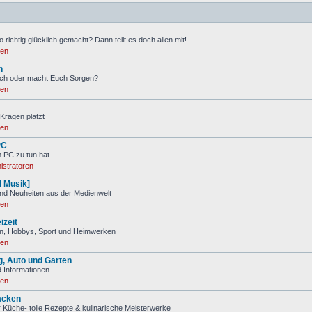
 richtig glücklich gemacht? Dann teilt es doch allen mit!
ren
n
ch oder macht Euch Sorgen?
ren
Kragen platzt
ren
PC
m PC zu tun hat
istratoren
d Musik]
nd Neuheiten aus der Medienwelt
ren
izeit
ien, Hobbys, Sport und Heimwerken
ren
, Auto und Garten
 Informationen
ren
acken
 Küche- tolle Rezepte & kulinarische Meisterwerke