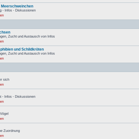
d Meerschweinchen
g - Infos - Diskussionen
ren
Echsen
gen, Zucht und Austausch von Infos
ren
phibien und Schildkröten
gen, Zucht und Austausch von Infos
ren
er sich
ren
t - Infos - Diskussionen
ren
 Vögel
ren
hne Zuordnung
ren