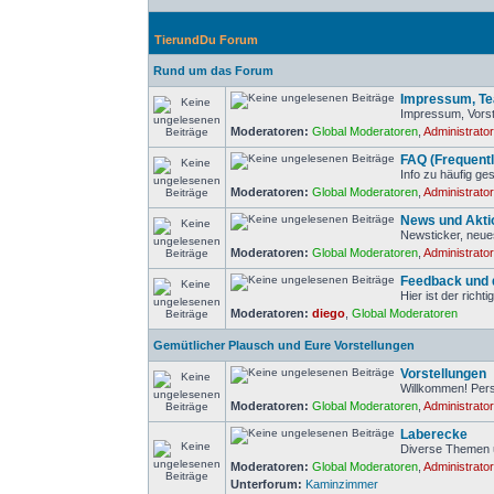
TierundDu Forum
Rund um das Forum
Impressum, Tea
Impressum, Vorst
Moderatoren:
Global Moderatoren
,
Administrato
FAQ (Frequent
Info zu häufig ge
Moderatoren:
Global Moderatoren
,
Administrato
News und Akti
Newsticker, neue
Moderatoren:
Global Moderatoren
,
Administrato
Feedback und d
Hier ist der rich
Moderatoren:
diego
,
Global Moderatoren
Gemütlicher Plausch und Eure Vorstellungen
Vorstellungen
Willkommen! Pers
Moderatoren:
Global Moderatoren
,
Administrato
Laberecke
Diverse Themen 
Moderatoren:
Global Moderatoren
,
Administrato
Unterforum:
Kaminzimmer