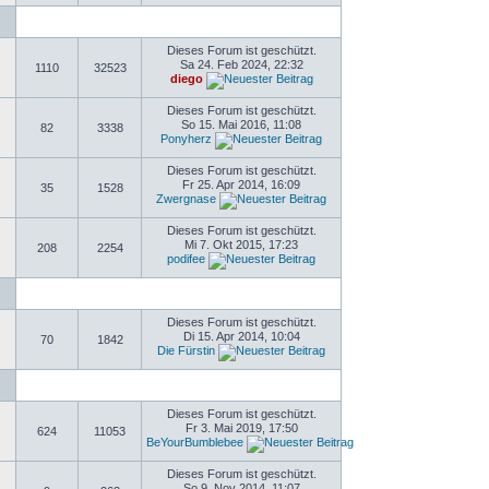
Dieses Forum ist geschützt.
Sa 24. Feb 2024, 22:32
1110
32523
diego
Dieses Forum ist geschützt.
So 15. Mai 2016, 11:08
82
3338
Ponyherz
Dieses Forum ist geschützt.
Fr 25. Apr 2014, 16:09
35
1528
Zwergnase
Dieses Forum ist geschützt.
Mi 7. Okt 2015, 17:23
208
2254
podifee
Dieses Forum ist geschützt.
Di 15. Apr 2014, 10:04
70
1842
Die Fürstin
Dieses Forum ist geschützt.
Fr 3. Mai 2019, 17:50
624
11053
BeYourBumblebee
Dieses Forum ist geschützt.
So 9. Nov 2014, 11:07