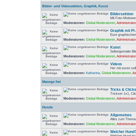
Bilder- und Videosektion, Graphik, Kunst
Bildersektion
Mit Foto-Mottowe
Moderatoren:
Global Moderatoren
,
Administrato
Graphik mit PI
Eure graphischen
Moderatoren:
Global Moderatoren
,
Administrato
Kunst
Selbstgemalte Bi
Moderatoren:
Global Moderatoren
,
Administrato
Videos
Her mit euren se
Moderatoren:
Katharina
,
Global Moderatoren
,
Ad
Manege frei
Tricks & Click
Trickser 1x1, Cl
Moderatoren:
Global Moderatoren
,
Administrato
Hunde
Allgemeines
Alles zum Thema
Moderatoren:
Global Moderatoren
,
Administrato
Welcher Hund
Welcher Hund ist