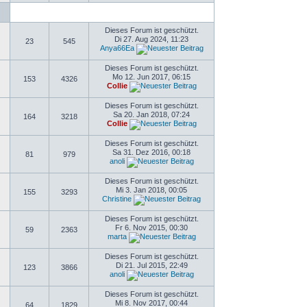
Dieses Forum ist geschützt.
Di 27. Aug 2024, 11:23
23
545
Anya66Ea
Dieses Forum ist geschützt.
Mo 12. Jun 2017, 06:15
153
4326
Collie
Dieses Forum ist geschützt.
Sa 20. Jan 2018, 07:24
164
3218
Collie
Dieses Forum ist geschützt.
Sa 31. Dez 2016, 00:18
81
979
anoli
Dieses Forum ist geschützt.
Mi 3. Jan 2018, 00:05
155
3293
Christine
Dieses Forum ist geschützt.
Fr 6. Nov 2015, 00:30
59
2363
marta
Dieses Forum ist geschützt.
Di 21. Jul 2015, 22:49
123
3866
anoli
Dieses Forum ist geschützt.
Mi 8. Nov 2017, 00:44
64
1829