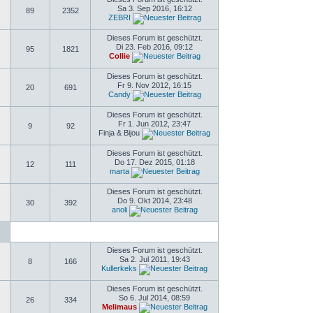
Sa 3. Sep 2016, 16:12
89
2352
ZEBRI
Dieses Forum ist geschützt.
Di 23. Feb 2016, 09:12
95
1821
Collie
Dieses Forum ist geschützt.
Fr 9. Nov 2012, 16:15
20
691
Candy
Dieses Forum ist geschützt.
Fr 1. Jun 2012, 23:47
9
92
Finja & Bijou
Dieses Forum ist geschützt.
Do 17. Dez 2015, 01:18
12
111
marta
Dieses Forum ist geschützt.
Do 9. Okt 2014, 23:48
30
392
anoli
Dieses Forum ist geschützt.
Sa 2. Jul 2011, 19:43
8
166
Kullerkeks
Dieses Forum ist geschützt.
So 6. Jul 2014, 08:59
26
334
Melimaus