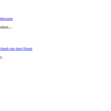
therapie
izin....
Urlaub mit dem Hund
c.