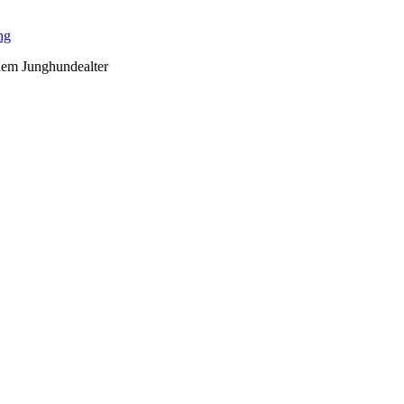
ng
dem Junghundealter