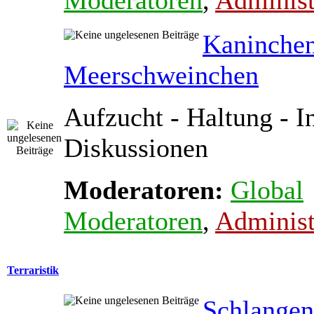
Moderatoren
,
Administ
Kaninche
Meerschweinchen
Aufzucht - Haltung - In
Diskussionen
Moderatoren:
Global
Moderatoren
,
Administ
Terraristik
Schlange