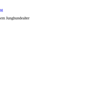
ng
dem Junghundealter