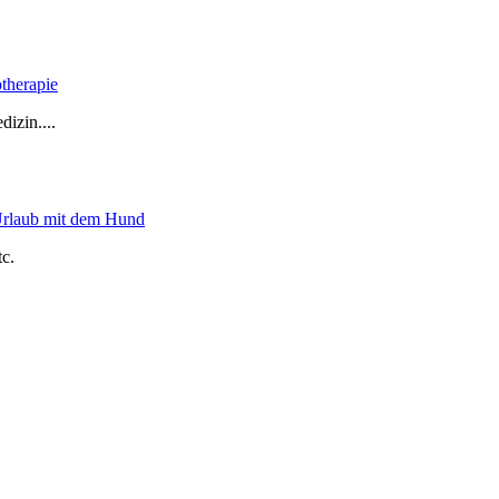
therapie
izin....
Urlaub mit dem Hund
c.