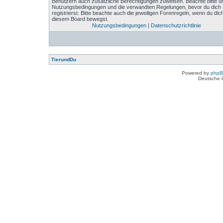
Benutzern auch zusätzliche Berechtigungen zuweisen. Beachte bitte u
Nutzungsbedingungen und die verwandten Regelungen, bevor du dich
registrierst. Bitte beachte auch die jeweiligen Forenregeln, wenn du dich
diesem Board bewegst.
Nutzungsbedingungen
|
Datenschutzrichtlinie
TierundDu
Powered by
php
Deutsche 