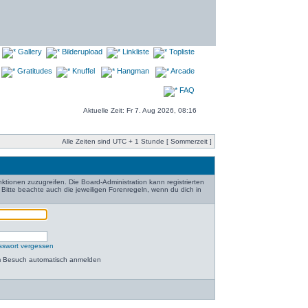
Gallery
Bilderupload
Linkliste
Topliste
Gratitudes
Knuffel
Hangman
Arcade
FAQ
Aktuelle Zeit: Fr 7. Aug 2026, 08:16
Alle Zeiten sind UTC + 1 Stunde [ Sommerzeit ]
nktionen zuzugreifen. Die Board-Administration kann registrierten
itte beachte auch die jeweiligen Forenregeln, wenn du dich in
sswort vergessen
m Besuch automatisch anmelden