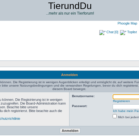
TierundDu
...mehr als nur ein Tierforum!
Phoogle Map
Chat [0]
Toplist
Anmelden
können. Die Registrierung ist in wenigen Augenblicken erledigt und ermöglicht dir, auf weitere Fu
bitte unsere Nutzungsbedingungen und die verwandten Regelungen, bevor du dich registrierst. B
diesem Board bewegst.
Benutzername:
 können. Die Registrierung ist in wenigen
Registrieren
n zuzugreifen. Die Board-Administration kann
Passwort:
sen. Beachte bitte unsere
ich registrierst. Bitte beachte auch die
Ich habe mein Pa
Mich bei jede
hutzrichtlinie