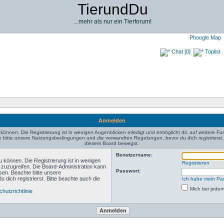
TierundDu
...mehr als nur ein Tierforum!
Phoogle Map
Chat [0]
Toplist
Anmelden
können. Die Registrierung ist in wenigen Augenblicken erledigt und ermöglicht dir, auf weitere Fu
bitte unsere Nutzungsbedingungen und die verwandten Regelungen, bevor du dich registrierst. B
diesem Board bewegst.
Benutzername:
 können. Die Registrierung ist in wenigen
Registrieren
n zuzugreifen. Die Board-Administration kann
Passwort:
sen. Beachte bitte unsere
ich registrierst. Bitte beachte auch die
Ich habe mein Pa
Mich bei jede
hutzrichtlinie