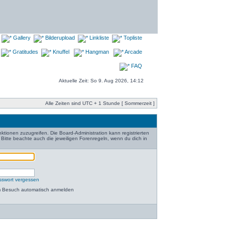
Gallery
Bilderupload
Linkliste
Topliste
Gratitudes
Knuffel
Hangman
Arcade
FAQ
Aktuelle Zeit: So 9. Aug 2026, 14:12
Alle Zeiten sind UTC + 1 Stunde [ Sommerzeit ]
nktionen zuzugreifen. Die Board-Administration kann registrierten
itte beachte auch die jeweiligen Forenregeln, wenn du dich in
sswort vergessen
m Besuch automatisch anmelden