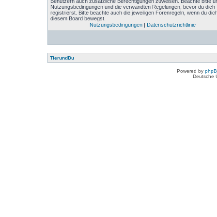
Benutzern auch zusätzliche Berechtigungen zuweisen. Beachte bitte u
Nutzungsbedingungen und die verwandten Regelungen, bevor du dich
registrierst. Bitte beachte auch die jeweiligen Forenregeln, wenn du dich
diesem Board bewegst.
Nutzungsbedingungen
|
Datenschutzrichtlinie
TierundDu
Powered by
php
Deutsche 